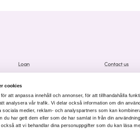
Loan
Contact us
Venture capital
Contact Center
r cookies
Business development
Frequently Ask
r att anpassa innehåll och annonser, för att tillhandahålla funkt
Knowledge and Inspiration
Supplier Inform
att analysera vår trafik. Vi delar också information om din använ
 sociala medier, reklam- och analyspartners som kan kombiner
 du har gett dem eller som de har samlat in från din användnin
r också att vi behandlar dina personuppgifter som du kan läsa m