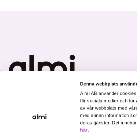
Denna webbplats använde
We invest in sustainable
Almi AB använder cookies fö
growth.
för sociala medier och för 
av vår webbplats med våra
med annan information som
deras tjänster. Det innebä
här
.