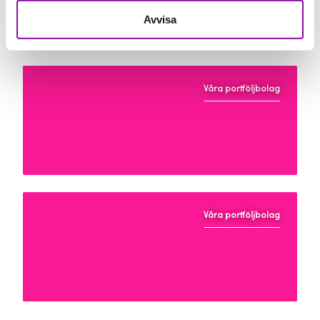
Measure & Change
Avvisa
Våra portföljbolag
shopit
Våra portföljbolag
SolidWare