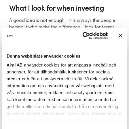
What I look for when investing
A good idea is not enough – it is always the people
behind it who make the difference. I look for teams
with drive, openness and the ability to grow into their
role as company builders.
Previous experience
Denna webbplats använder cookies
Almi AB använder cookies för att anpassa innehåll och
I have more than 20 years of experience in
annonser, för att tillhandahålla funktioner för sociala
innovation support in roles such as business
medier och för att analysera vår trafik. Vi delar också
developer, innovation advisor, incubator CEO and
information om din användning av vår webbplats med
leader within a university holding company. In a
region like ours, breadth is essential – I have worked
våra sociala medier, reklam- och analyspartners som
with companies across many different industries and
kan kombinera den med annan information som du har
developed a strong ability to quickly understand
gett dem eller som de har samlat in från din användning
diverse business models and needs.
av deras tjänster. Det innebär också att vi behandlar dina
personuppgifter som du kan läsa mer om
här
.
Board assignments and education
Samtyckesval