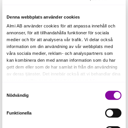
industries.
What I look for when investing
Denna webbplats använder cookies
Almi AB använder cookies för att anpassa innehåll och
I look for strong teams with complementary skills and
annonser, för att tillhandahålla funktioner för sociala
a clear understanding of the customer’s problem.
medier och för att analysera vår trafik. Vi delar också
The business model should be scalable and address
information om din användning av vår webbplats med
a market with significant potential.
våra sociala medier, reklam- och analyspartners som
Previous experience
kan kombinera den med annan information som du har
gett dem eller som de har samlat in från din användning
I have several years of experience in the real estate
av deras tjänster. Det innebär också att vi behandlar dina
sector with a focus on financial management. In
personuppgifter som du kan läsa mer om
här
.
addition, I have run my own companies within both
Samtyckesval
B2B and B2C – my first already at the age of 19.
Om du klickar på avvisa kommer användning av kakor
Nödvändig
eller delning av information enligt ovan, inte att ske,
Board assignments and education
förutom för kakor som är nödvändiga för att hemsidan
Funktionella
ska fungera se mer under inställningar.
Certified board member via Styrelseakademien
Bachelor’s degree in Business Administration