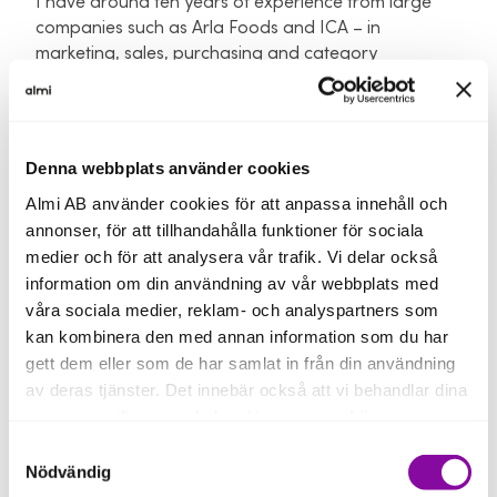
I have around ten years of experience from large
companies such as Arla Foods and ICA – in
marketing, sales, purchasing and category
management. In addition, I have been an active
entrepreneur for seven years and also worked as
Head of Sales at the impact company Too Good To
Go.
Denna webbplats använder cookies
Almi AB använder cookies för att anpassa innehåll och
Switching between experiences from large
annonser, för att tillhandahålla funktioner för sociala
corporations, scaleups and startups is what excites
me in my role as Investment Manager at Almi Invest
medier och för att analysera vår trafik. Vi delar också
GreenTech.
information om din användning av vår webbplats med
våra sociala medier, reklam- och analyspartners som
Board assignments and education
kan kombinera den med annan information som du har
gett dem eller som de har samlat in från din användning
Board member of portfolio company Velove Bikes
av deras tjänster. Det innebär också att vi behandlar dina
AB.
personuppgifter som du kan läsa mer om
här
.
Samtyckesval
Om du klickar på avvisa kommer användning av kakor
Nödvändig
eller delning av information enligt ovan, inte att ske,