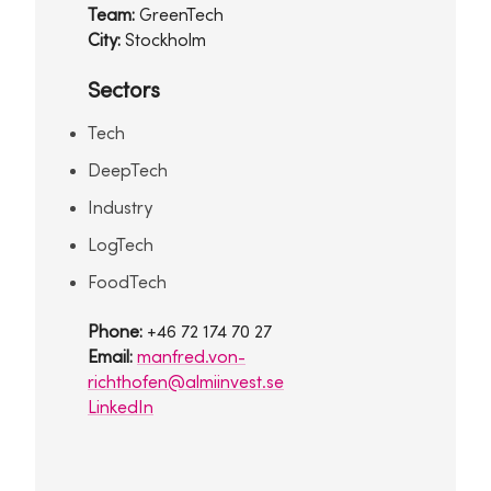
Team:
GreenTech
City:
Stockholm
Sectors
Tech
DeepTech
Industry
LogTech
FoodTech
Phone:
+46 72 174 70 27
Email:
manfred.von-
richthofen@almiinvest.se
LinkedIn