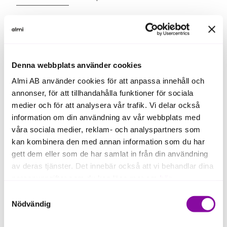
Våra portföljbolag
Denna webbplats använder cookies
Airolit
Almi AB använder cookies för att anpassa innehåll och
annonser, för att tillhandahålla funktioner för sociala
medier och för att analysera vår trafik. Vi delar också
information om din användning av vår webbplats med
Våra portföljbolag
våra sociala medier, reklam- och analyspartners som
kan kombinera den med annan information som du har
gett dem eller som de har samlat in från din användning
Njord Medtech
av deras tjänster. Det innebär också att vi behandlar dina
personuppgifter som du kan läsa mer om
här
.
Samtyckesval
Om du klickar på avvisa kommer användning av kakor
Nödvändig
eller delning av information enligt ovan, inte att ske,
Våra portföljbolag
förutom för kakor som är nödvändiga för att hemsidan