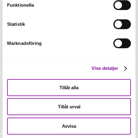
Funktionella
ska fungera se mer under inställningar.
Simplex Motion
Statistik
Marknadsföring
Våra portföljbolag
Vividye
Visa detaljer
Tillåt alla
Våra portföljbolag
Tillåt urval
Vizcon
Avvisa