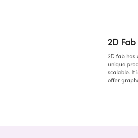
2D Fab
2D fab has 
unique produ
scalable. It
offer graphe