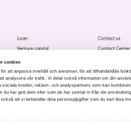
Loan
Contact us
Venture capital
Contact Center
Business development
Frequently Ask
r cookies
Knowledge and Inspiration
Supplier Inform
r att anpassa innehåll och annonser, för att tillhandahålla funkt
att analysera vår trafik. Vi delar också information om din använ
 sociala medier, reklam- och analyspartners som kan kombiner
 du har gett dem eller som de har samlat in från din användnin
r också att vi behandlar dina personuppgifter som du kan läsa m
ommer användning av kakor eller delning av information enligt o
kakor som är nödvändiga för att hemsidan ska fungera se mer und