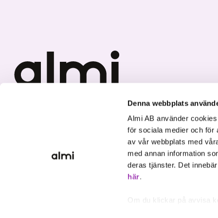
Denna webbplats använde
We invest in sustainable
Almi AB använder cookies fö
growth.
för sociala medier och för 
av vår webbplats med våra
med annan information som
deras tjänster. Det innebä
här
.
Om du klickar på avvisa k
inte att ske, förutom för 