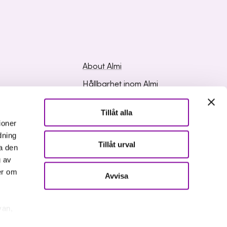
About Almi
Hållbarhet inom Almi
ed Questions
Organisation
Tillåt alla
ation
Career
ioner
dning
Upphandlingar
Tillåt urval
a den
Media and press
g av
er om
Avvisa
van,
er