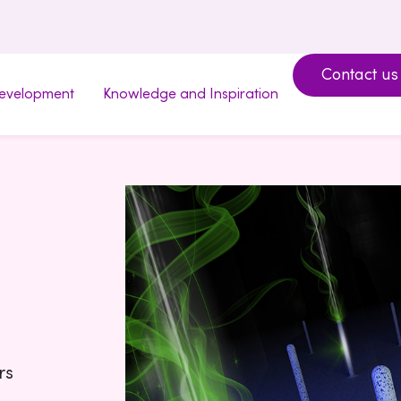
Contact us
development
Knowledge and Inspiration
rs