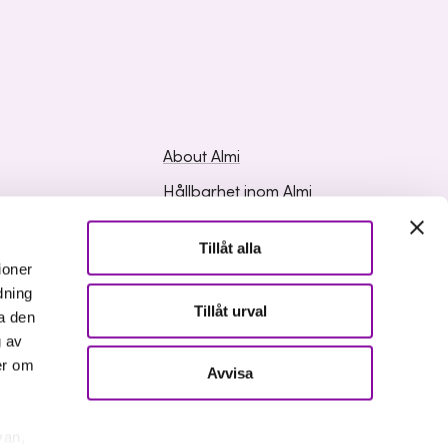
About Almi
Hållbarhet inom Almi
ed Questions
Organisation
Tillåt alla
ation
Career
ioner
dning
Upphandlingar
Tillåt urval
a den
Media and press
g av
er om
Avvisa
van,