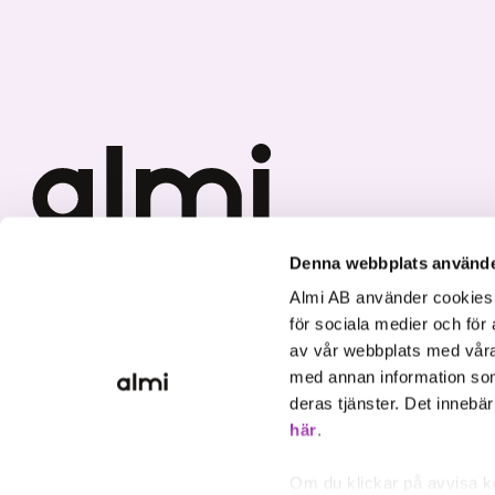
Denna webbplats använde
We invest in sustainable
Almi AB använder cookies fö
growth.
för sociala medier och för 
av vår webbplats med våra
med annan information som
deras tjänster. Det innebä
här
.
Om du klickar på avvisa k