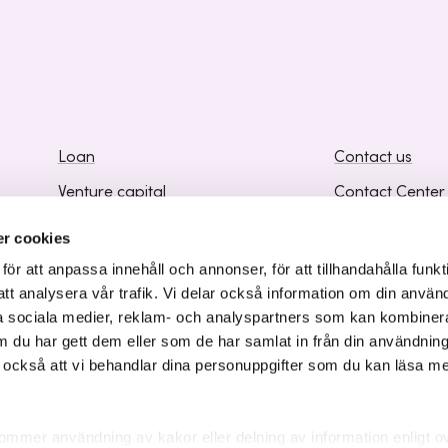
Loan
Contact us
Venture capital
Contact Center
Business development
Frequently Ask
r cookies
Knowledge and Inspiration
Supplier Inform
r att anpassa innehåll och annonser, för att tillhandahålla funkt
att analysera vår trafik. Vi delar också information om din använ
 sociala medier, reklam- och analyspartners som kan kombiner
 du har gett dem eller som de har samlat in från din användnin
r också att vi behandlar dina personuppgifter som du kan läsa m
ommer användning av kakor eller delning av information enligt o