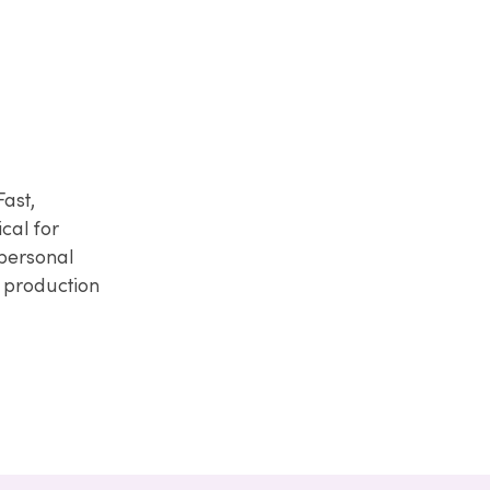
ast,
cal for
 personal
e production