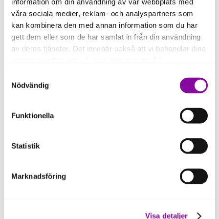
information om din användning av vår webbplats med
våra sociala medier, reklam- och analyspartners som
kan kombinera den med annan information som du har
gett dem eller som de har samlat in från din användning
av deras tjänster. Det innebär också att vi behandlar dina
personuppgifter som du kan läsa mer om
här
.
Samtyckesval
AlixLabs
Om du klickar på avvisa kommer användning av kakor
Nödvändig
eller delning av information enligt ovan, inte att ske,
AlixLabs provides a method enabling the
förutom för kakor som är nödvändiga för att hemsidan
semiconductor industry the manufacturing of
Funktionella
ska fungera se mer under inställningar.
nanostructures with characteristic size below 20 nm
for the next generation of electronic devices.
Statistik
Marknadsföring
Visa detaljer