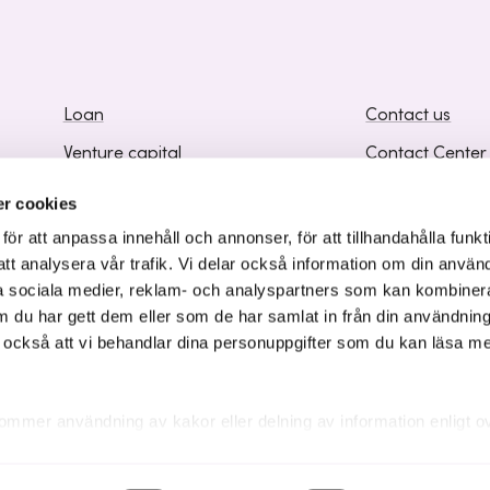
Loan
Contact us
Venture capital
Contact Center
Business development
Frequently Ask
r cookies
Knowledge and Inspiration
Supplier Inform
r att anpassa innehåll och annonser, för att tillhandahålla funkt
att analysera vår trafik. Vi delar också information om din använ
 sociala medier, reklam- och analyspartners som kan kombiner
 du har gett dem eller som de har samlat in från din användnin
r också att vi behandlar dina personuppgifter som du kan läsa m
ommer användning av kakor eller delning av information enligt o
kakor som är nödvändiga för att hemsidan ska fungera se mer und