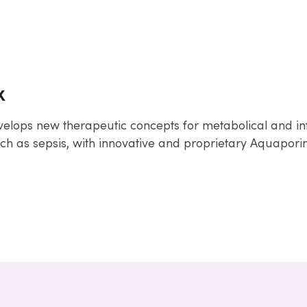
x
elops new therapeutic concepts for metabolical and i
uch as sepsis, with innovative and proprietary Aquapori