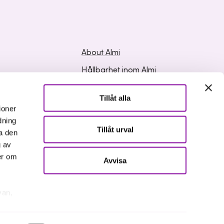
About Almi
Hållbarhet inom Almi
ed Questions
Organisation
Tillåt alla
ation
Career
ioner
dning
Upphandlingar
Tillåt urval
a den
Media and press
g av
er om
Avvisa
van,
er