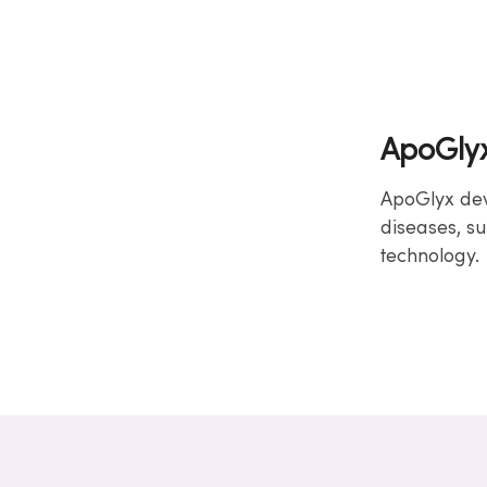
ApoGly
ApoGlyx dev
diseases, s
technology.