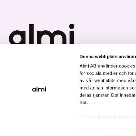
Denna webbplats använde
We invest in sustainable
Almi AB använder cookies fö
growth.
för sociala medier och för 
av vår webbplats med våra
med annan information som
deras tjänster. Det innebä
här
.
Om du klickar på avvisa k
inte att ske, förutom för 
inställningar.