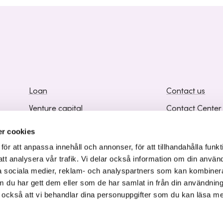
Loan
Contact us
Venture capital
Contact Center
Business development
Frequently Ask
r cookies
Knowledge and Inspiration
Supplier Inform
r att anpassa innehåll och annonser, för att tillhandahålla funkt
att analysera vår trafik. Vi delar också information om din använ
 sociala medier, reklam- och analyspartners som kan kombiner
 du har gett dem eller som de har samlat in från din användnin
r också att vi behandlar dina personuppgifter som du kan läsa m