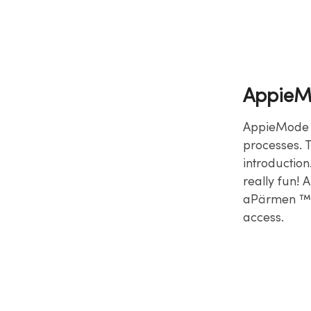
AppieM
AppieMode o
processes. T
introductio
really fun! 
aPärmen ™, 
access.