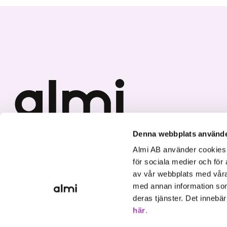
Denna webbplats använde
We invest in sustainable
Almi AB använder cookies fö
growth.
för sociala medier och för 
av vår webbplats med våra
med annan information som
deras tjänster. Det innebä
här
.