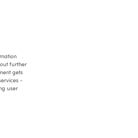
rmation
out further
ment gets
services -
ng user