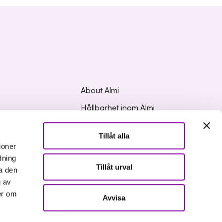
About Almi
Hållbarhet inom Almi
ed Questions
Organisation
Tillåt alla
ation
Career
ioner
dning
Upphandlingar
Tillåt urval
a den
Media and press
g av
er om
Avvisa