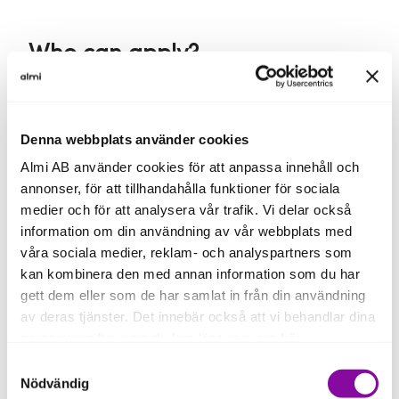
Who can apply?
Denna webbplats använder cookies
Who can apply for Export Loan from Almi?
Almi AB använder cookies för att anpassa innehåll och
You can apply for Export Loan if you run a company
annonser, för att tillhandahålla funktioner för sociala
registered in Sweden and want to grow internationally.
The loan is aimed at small and medium-sized enterprises
medier och för att analysera vår trafik. Vi delar också
with ambitions to enter new markets.
information om din användning av vår webbplats med
våra sociala medier, reklam- och analyspartners som
kan kombinera den med annan information som du har
gett dem eller som de har samlat in från din användning
av deras tjänster. Det innebär också att vi behandlar dina
personuppgifter som du kan läsa mer om
här
.
Samtyckesval
Om du klickar på avvisa kommer användning av kakor
Nödvändig