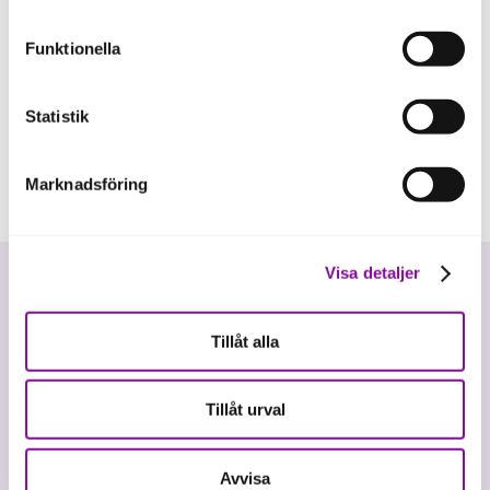
eller delning av information enligt ovan, inte att ske,
förutom för kakor som är nödvändiga för att hemsidan
Funktionella
ska fungera se mer under inställningar.
Statistik
Marknadsföring
Visa detaljer
Tillåt alla
Tillåt urval
We invest in sustainable growth.
Avvisa