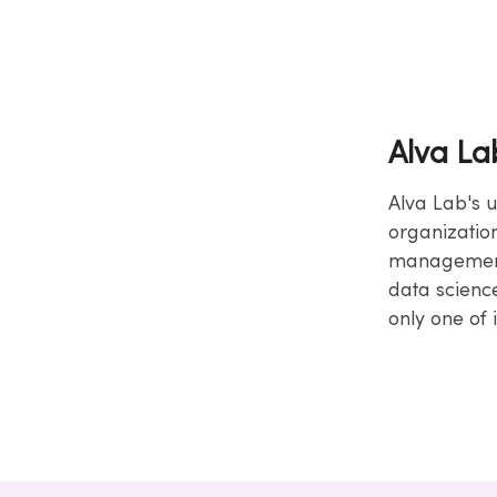
Alva La
Alva Lab's 
organization
management 
data scienc
only one of 