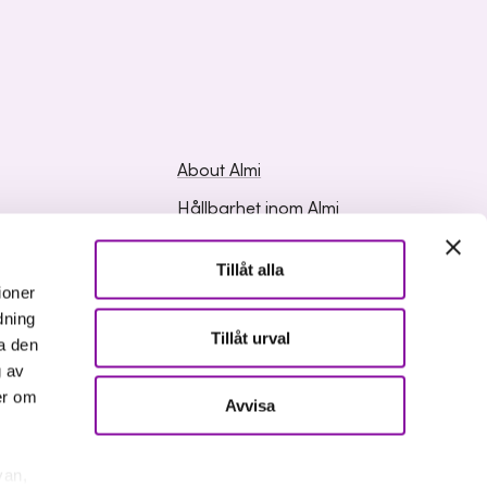
About Almi
Hållbarhet inom Almi
ed Questions
Organisation
Tillåt alla
ation
Career
ioner
dning
Upphandlingar
Tillåt urval
a den
Media and press
g av
er om
Avvisa
van,