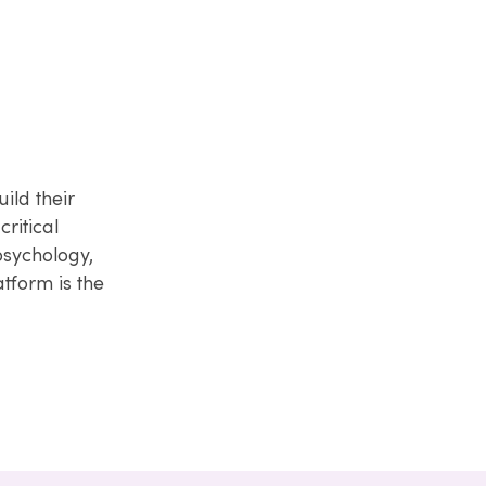
ild their
critical
sychology,
tform is the