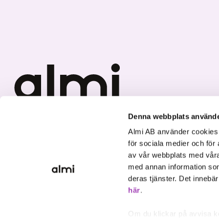
Denna webbplats använde
We invest in sustainable
Almi AB använder cookies fö
growth.
för sociala medier och för 
av vår webbplats med våra
med annan information som
deras tjänster. Det innebä
här
.
Om du klickar på avvisa k