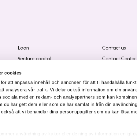
Loan
Contact us
Venture capital
Contact Center
Business development
Frequently Ask
r cookies
Knowledge and Inspiration
Supplier Inform
r att anpassa innehåll och annonser, för att tillhandahålla funkt
att analysera vår trafik. Vi delar också information om din använ
 sociala medier, reklam- och analyspartners som kan kombiner
 du har gett dem eller som de har samlat in från din användnin
r också att vi behandlar dina personuppgifter som du kan läsa m
ommer användning av kakor eller delning av information enligt o