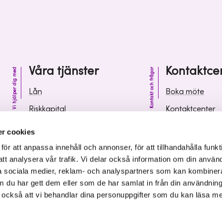
Våra tjänster
Kontaktce
Vi hjälper dig med
Kontakt och frågor
Lån
Boka möte
Riskkapital
Kontaktcenter
Affärsutveckling
Vanliga frågor 
r cookies
Kunskap och inspiration
Leverantörsinf
r att anpassa innehåll och annonser, för att tillhandahålla funkt
att analysera vår trafik. Vi delar också information om din använ
 sociala medier, reklam- och analyspartners som kan kombiner
 du har gett dem eller som de har samlat in från din användnin
r också att vi behandlar dina personuppgifter som du kan läsa m