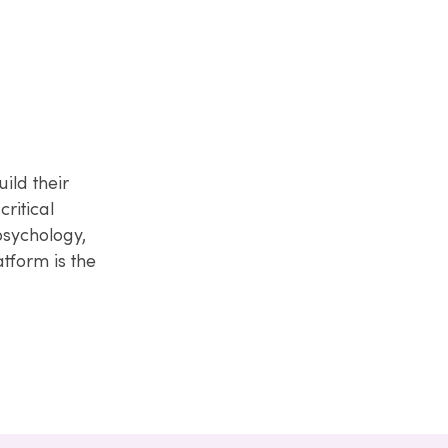
ild their
critical
sychology,
tform is the