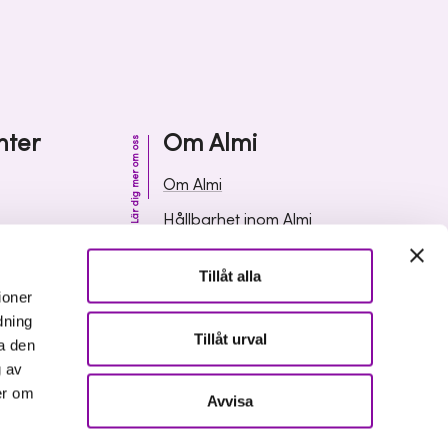
nter
Om Almi
Lär dig mer om oss
Om Almi
Hållbarhet inom Almi
& svar
Organisation
Tillåt alla
ormation
Karriär
ioner
dning
Upphandlingar
Tillåt urval
a den
Media och press
g av
er om
Avvisa