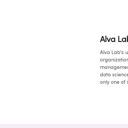
Alva La
Alva Lab's 
organization
management 
data scienc
only one of 