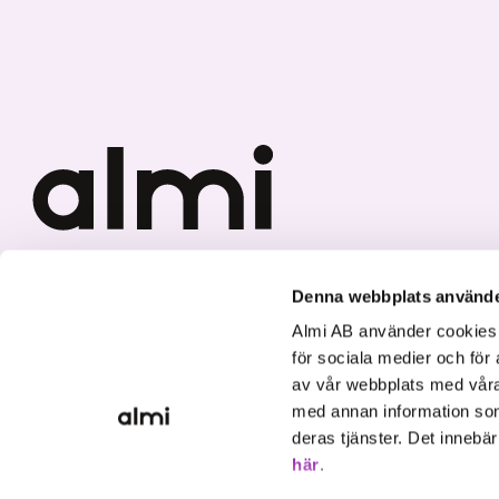
Vi investerar i hållbar tillväxt
Denna webbplats använde
Almi AB använder cookies fö
för sociala medier och för 
av vår webbplats med våra
med annan information som
deras tjänster. Det innebä
här
.