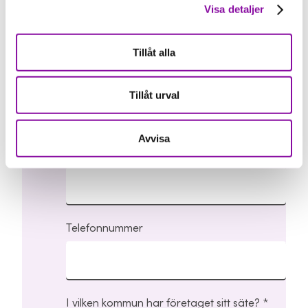
Välj den region du verkar i
Visa detaljer
Tillåt alla
För- och efternamn
Tillåt urval
Avvisa
E-postadress
Telefonnummer
I vilken kommun har företaget sitt säte?