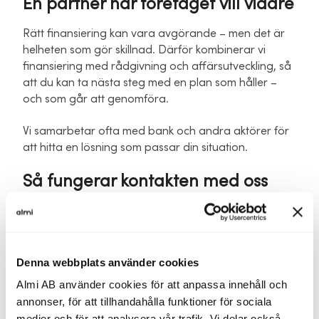
En partner när företaget vill vidare
Rätt finansiering kan vara avgörande – men det är
helheten som gör skillnad. Därför kombinerar vi
finansiering med rådgivning och affärsutveckling, så
att du kan ta nästa steg med en plan som håller –
och som går att genomföra.
Vi samarbetar ofta med bank och andra aktörer för
att hitta en lösning som passar din situation.
Så fungerar kontakten med oss
Du fyller i formuläret
Berätta kort vad du vill ha hjälp med.
Fyll inte i
känsliga uppgifter.
Denna webbplats använder cookies
Vi tar kontakt
En rådgivare hör av sig för ett första samtal.
Almi AB använder cookies för att anpassa innehåll och
annonser, för att tillhandahålla funktioner för sociala
Vi ser på nästa steg tillsammans
medier och för att analysera vår trafik. Vi delar också