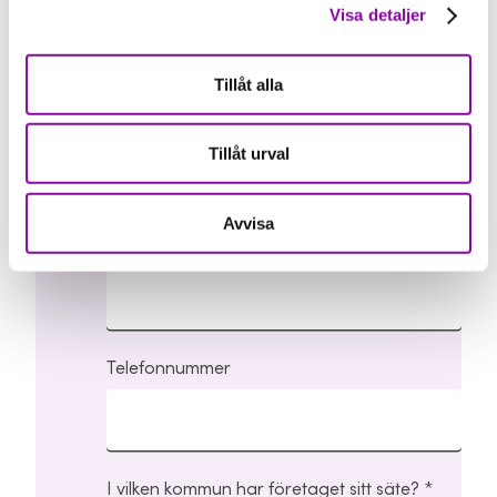
Välj den region du verkar i
Visa detaljer
Tillåt alla
För- och efternamn
Tillåt urval
Avvisa
E-postadress
Telefonnummer
I vilken kommun har företaget sitt säte?