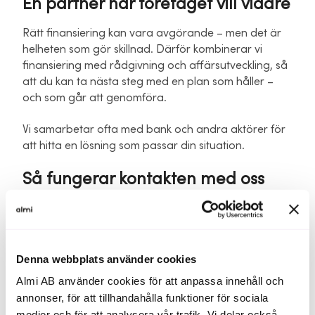
En partner när företaget vill vidare
Rätt finansiering kan vara avgörande – men det är
helheten som gör skillnad. Därför kombinerar vi
finansiering med rådgivning och affärsutveckling, så
att du kan ta nästa steg med en plan som håller –
och som går att genomföra.
Vi samarbetar ofta med bank och andra aktörer för
att hitta en lösning som passar din situation.
Så fungerar kontakten med oss
Du fyller i formuläret
Berätta kort vad du vill ha hjälp med.
Fyll inte i
känsliga uppgifter.
Denna webbplats använder cookies
Vi tar kontakt
En rådgivare hör av sig för ett första samtal.
Almi AB använder cookies för att anpassa innehåll och
annonser, för att tillhandahålla funktioner för sociala
Vi ser på nästa steg tillsammans
medier och för att analysera vår trafik. Vi delar också