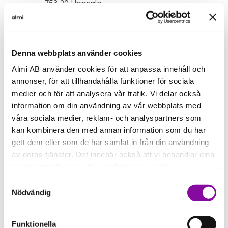
753 20 Uppsala
Denna webbplats använder cookies
Almi Invest Östra
Almi AB använder cookies för att anpassa innehåll och
Mellansverige
annonser, för att tillhandahålla funktioner för sociala
medier och för att analysera vår trafik. Vi delar också
Org. nr: 556764-9388
information om din användning av vår webbplats med
Styrelsens säte: Östersund
våra sociala medier, reklam- och analyspartners som
Leverantörsinformation
kan kombinera den med annan information som du har
Vi som arbetar på Almi Invest Östra
gett dem eller som de har samlat in från din användning
Mellansverige
av deras tjänster. Det innebär också att vi behandlar dina
personuppgifter som du kan läsa mer om
här
.
Samtyckesval
Om du klickar på avvisa kommer användning av kakor
Nödvändig
Uppsala
eller delning av information enligt ovan, inte att ske,
förutom för kakor som är nödvändiga för att hemsidan
Besöksadress
Funktionella
ska fungera se mer under inställningar.