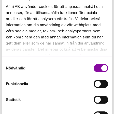
Box 133
Almi AB använder cookies för att anpassa innehåll och
541 23 Skövde
annonser, för att tillhandahålla funktioner för sociala
medier och för att analysera vår trafik. Vi delar också
information om din användning av vår webbplats med
våra sociala medier, reklam- och analyspartners som
Trollhättan
kan kombinera den med annan information som du har
gett dem eller som de har samlat in från din användning
Besöksadress
av deras tjänster. Det innebär också att vi behandlar dina
Nohabgatan 14
personuppgifter som du kan läsa mer om
här
.
Visa på karta
Postadress
Samtyckesval
Nohabgatan 14
Om du klickar på avvisa kommer användning av kakor
Nödvändig
461 53 Trollhättan
eller delning av information enligt ovan, inte att ske,
förutom för kakor som är nödvändiga för att hemsidan
Funktionella
ska fungera se mer under inställningar.
Statistik
Almi Invest Västsverige AB