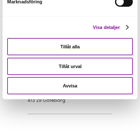
Org. nr: 556764-9370
Marknadsföring
Styrelsens säte: Göteborg
Leverantörsinformation
Vi som arbetar på Almi Invest Västsverige
Visa detaljer
Tillåt alla
Göteborg
Besöksadress
Tillåt urval
Masthamnsgatan 1
Visa på karta
Avvisa
Postadress
Masthamnsgatan 1
413 29 Göteborg