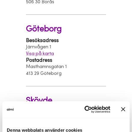
506 30 Borås
Göteborg
Besöksadress
Järnvågen 1
Visa på karta
Postadress
Masthamnsgatan 1
413 29 Göteborg
Skövde
Besöksadress
Kanikegränd 3B
Visa på karta
Denna webbplats använder cookies
Postadress