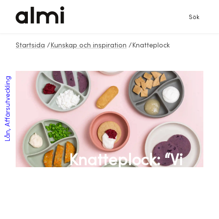
Sök
Startsida
/
Kunskap och inspiration
/
Knatteplock
Lån, Affärsutveckling
Knatteplock: “Vi
kallar det
barnmats-
revolution”