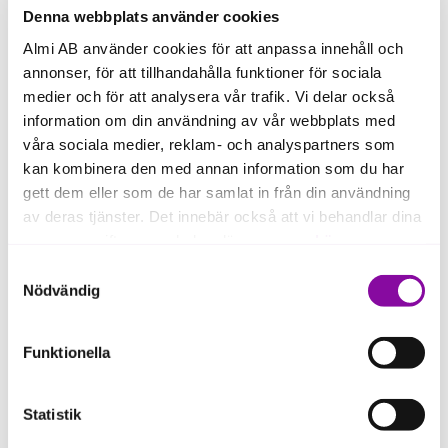
Denna webbplats använder cookies
Almi AB använder cookies för att anpassa innehåll och
annonser, för att tillhandahålla funktioner för sociala
medier och för att analysera vår trafik. Vi delar också
information om din användning av vår webbplats med
våra sociala medier, reklam- och analyspartners som
kan kombinera den med annan information som du har
gett dem eller som de har samlat in från din användning
av deras tjänster. Det innebär också att vi behandlar dina
personuppgifter som du kan läsa mer om
här
.
Samtyckesval
Om du klickar på avvisa kommer användning av kakor
Nödvändig
I takt med att parets barn blir äldre är det möjligt att Knatteplock även
eller delning av information enligt ovan, inte att ske,
utvecklar produkter för äldre barn. De ser att det finns stora
matutmaningar även hos denna målgrupp och ett “otroligt stort hål på
förutom för kakor som är nödvändiga för att hemsidan
marknaden även här”.
Funktionella
ska fungera se mer under inställningar.
Statistik