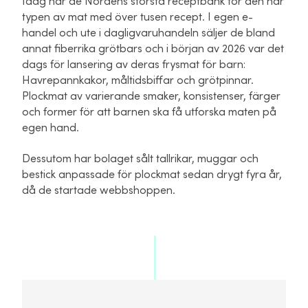
Idag har de Nordens största receptbank för den här
typen av mat med över tusen recept. I egen e-
handel och ute i dagligvaruhandeln säljer de bland
annat fiberrika grötbars och i början av 2026 var det
dags för lansering av deras frysmat för barn:
Havrepannkakor, måltidsbiffar och grötpinnar.
Plockmat av varierande smaker, konsistenser, färger
och former för att barnen ska få utforska maten på
egen hand.
Dessutom har bolaget sålt tallrikar, muggar och
bestick anpassade för plockmat sedan drygt fyra år,
då de startade webbshoppen.