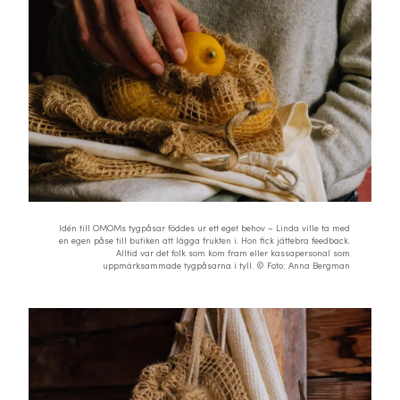
Idén till OMOMs tygpåsar föddes ur ett eget behov – Linda ville ta med
en egen påse till butiken att lägga frukten i. Hon fick jättebra feedback.
Alltid var det folk som kom fram eller kassapersonal som
uppmärksammade tygpåsarna i tyll. © Foto: Anna Bergman