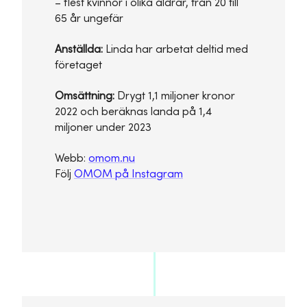
– flest kvinnor i olika åldrar, från 20 till
65 år ungefär
Anställda:
Linda har arbetat deltid med
företaget
Omsättning:
Drygt 1,1 miljoner kronor
2022 och beräknas landa på 1,4
miljoner under 2023
Webb:
omom.nu
Följ
OMOM på Instagram