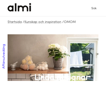
Sök
Startsida
/
Kunskap och inspiration
/
OMOM
Affärsutveckling
Linda designar
ekologiska
produkter som hon
själv behöver