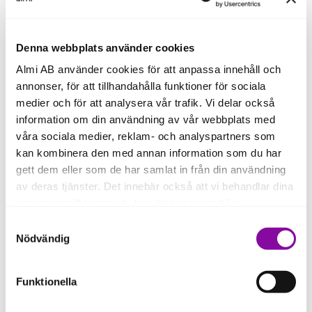
Så då bestämde jag mig för att ta fram en själv.
Denna webbplats använder cookies
Almi AB använder cookies för att anpassa innehåll och
annonser, för att tillhandahålla funktioner för sociala
medier och för att analysera vår trafik. Vi delar också
information om din användning av vår webbplats med
Samarbetet med Almi
våra sociala medier, reklam- och analyspartners som
Linda kom i kontakt med Almi genom ett reklamutskick
kan kombinera den med annan information som du har
i brevlådan.
gett dem eller som de har samlat in från din användning
av deras tjänster. Det innebär också att vi behandlar dina
– Jag hade blivit tipsad om Almi innan, men trodde
personuppgifter som du kan läsa mer om
här
.
att jag som haft företag några år inte kunde få hjälp.
Samtyckesval
Men det insåg jag när jag fick brevet så jag mejlade
Om du klickar på avvisa kommer användning av kakor
Nödvändig
dem.
eller delning av information enligt ovan, inte att ske,
förutom för kakor som är nödvändiga för att hemsidan
Linda har haft möten med sin rådgivare Ellinor och
Funktionella
ska fungera se mer under inställningar.
diskuterat prioriteringar, värderingar och kunder.