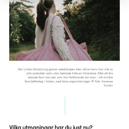
När Lindas försäljning genom webbshopen blev större hann hon inte sy
alla produkter själv utan behövde hitta en tillverkare. Efter ett års
letande fann hon den som hon fortfarande har kvar – ett mindre
familjeföretag i Indien, med bara organiska tyger. © Foto: Vanessa
Tuulari
Vilka utmaningar har du just nu?