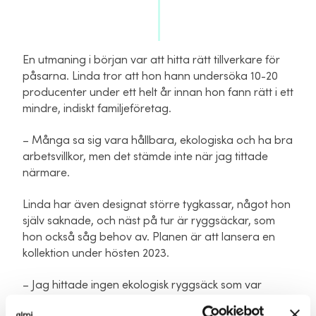
En utmaning i början var att hitta rätt tillverkare för
påsarna. Linda tror att hon hann undersöka 10-20
producenter under ett helt år innan hon fann rätt i ett
mindre, indiskt familjeföretag.
– Många sa sig vara hållbara, ekologiska och ha bra
arbetsvillkor, men det stämde inte när jag tittade
närmare.
Linda har även designat större tygkassar, något hon
själv saknade, och näst på tur är ryggsäckar, som
hon också såg behov av. Planen är att lansera en
kollektion under hösten 2023.
– Jag hittade ingen ekologisk ryggsäck som var
tillräckligt bra, i rätt kvalitet och hållbart producerad.