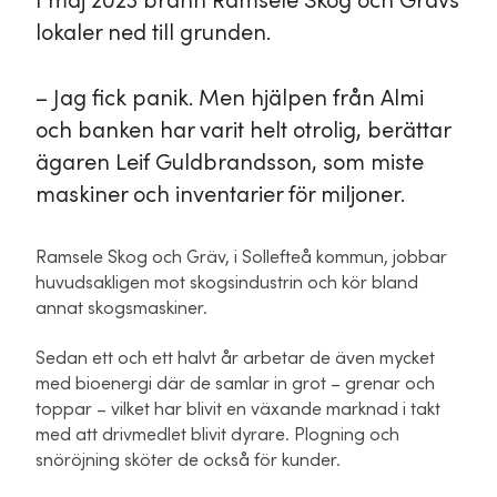
I maj 2023 brann Ramsele Skog och Grävs
lokaler ned till grunden.
– Jag fick panik. Men hjälpen från Almi
och banken har varit helt otrolig, berättar
ägaren Leif Guldbrandsson, som miste
maskiner och inventarier för miljoner.
Ramsele Skog och Gräv, i Sollefteå kommun, jobbar
huvudsakligen mot skogsindustrin och kör bland
annat skogsmaskiner.
Sedan ett och ett halvt år arbetar de även mycket
med bioenergi där de samlar in grot – grenar och
toppar – vilket har blivit en växande marknad i takt
med att drivmedlet blivit dyrare. Plogning och
snöröjning sköter de också för kunder.