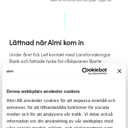
betalt för att kunna köra nya grejer”, säger Leif.
Lättnad när Almi kom in
Under året fick Leif kontakt med Länsförsäkringar
Bank och fattade tycke för rådgivaren Bjarte
Träthaug. Han tipsade Leif om Almi och rådgivaren
Anna-Karin Nordin.
– När jag träffade henne och hennes kollega
Denna webbplats använder cookies
klaffade allt direkt. Det kändes helt fantastiskt.
Almi AB använder cookies för att anpassa innehåll och
Overkligt bra! Vilken människa – så hjälpsam och med
ett helt otroligt kunnande. Hon kunde allt, säger Leif
annonser, för att tillhandahålla funktioner för sociala
och beskriver hur han förutom
finansiering
fick hjälp
medier och för att analysera vår trafik. Vi delar också
med simulering av företagets
ekonomi och
information om din användning av vår webbplats med
lönsamhet
.
våra sociala medier, reklam- och analyspartners som