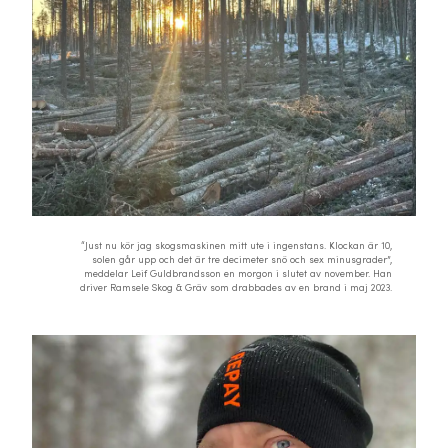
“Just nu kör jag skogsmaskinen mitt ute i ingenstans. Klockan är 10,
solen går upp och det är tre decimeter snö och sex minusgrader”,
meddelar Leif Guldbrandsson en morgon i slutet av november. Han
driver Ramsele Skog & Gräv som drabbades av en brand i maj 2023.