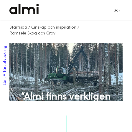
Sök
Startsida
/
Kunskap och inspiration
/
Ramsele Skog och Gräv
Lån, Affärsutveckling
“Almi finns verkligen
för att hjälpa till”