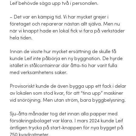
Leif behövde säga upp två i personalen.
– Det var en kämpig tid. Vi har mycket grejer i
företaget och reparerar nästan allt själva. Men nu
när vi knappt hade en lokal fick vi fara på verkstäder
hela tiden.
Innan de visste hur mycket ersättning de skulle få
kunde Leif inte påbörja en ny byggnation. De hyrde
istället in stålcontainrar där åtta-tio har varit fulla
med verksamhetens saker.
Provisoriskt kunde de även bygga upp ett fack i delar
av lokalen som stod kvar, för att “tina upp” maskiner
vid snöröjning. Men utan ström, bara byggbelysning.
Sju-åtta månader tog det innan alla papper med
försäkringsbolaget var klara. I mars 2024 kunde Leif
äntligen trycka på start-knappen för nya bygget på
750 kvadratmeter.