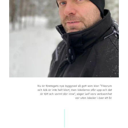
Nu är företagets nya byggnad så gott som klar. “Fikarum
och kök är inte helt klart, men lokalerna står upp och det
är tätt och varmt där inne”, säger Leif vars verksamhet
var utan lokaler i över ett år.