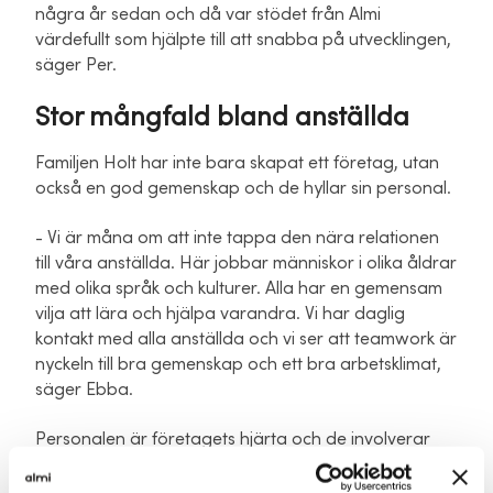
några år sedan och då var stödet från Almi
värdefullt som hjälpte till att snabba på utvecklingen,
säger Per.
Stor mångfald bland anställda
Familjen Holt har inte bara skapat ett företag, utan
också en god gemenskap och de hyllar sin personal.
- Vi är måna om att inte tappa den nära relationen
till våra anställda. Här jobbar människor i olika åldrar
med olika språk och kulturer. Alla har en gemensam
vilja att lära och hjälpa varandra. Vi har daglig
kontakt med alla anställda och vi ser att teamwork är
nyckeln till bra gemenskap och ett bra arbetsklimat,
säger Ebba.
Personalen är företagets hjärta och de involverar
medarbetarna på olika sätt. Nu när de flyttar till ny
lokal så har personalen deltagit i workshop på hur