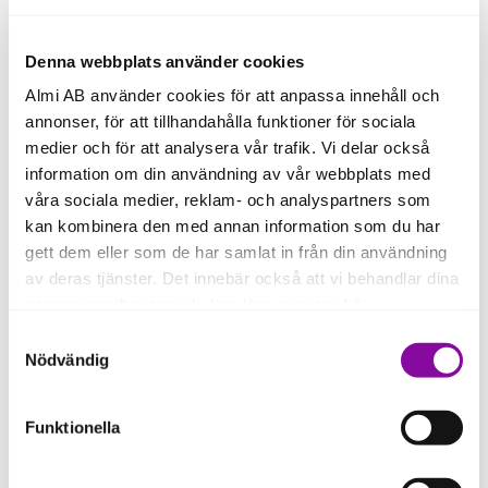
arbetet kan förenklas.
Denna webbplats använder cookies
- Vi brukar också laga mat ihop och testa nya
Almi AB använder cookies för att anpassa innehåll och
kryddblandningar som personalen får ranka efter
vilka smaker som är godast, säger Jonas.
annonser, för att tillhandahålla funktioner för sociala
medier och för att analysera vår trafik. Vi delar också
”Vägledning från Almi hjälpsamt”
information om din användning av vår webbplats med
våra sociala medier, reklam- och analyspartners som
Att driva familjeföretag har flera fördelar, menar de,
kan kombinera den med annan information som du har
men också några utmaningar. Tydliga
gett dem eller som de har samlat in från din användning
ansvarsområden är viktigt.
av deras tjänster. Det innebär också att vi behandlar dina
personuppgifter som du kan läsa mer om
här
.
- Vi är ägare med olika bakgrunder och kunskaper.
Samtyckesval
När vi har möten så har vi olika perspektiv och
Om du klickar på avvisa kommer användning av kakor
Nödvändig
synvinklar som stärker verksamheten. Det är en
eller delning av information enligt ovan, inte att ske,
trygghet att vi har varandra, säger Jonas.
förutom för kakor som är nödvändiga för att hemsidan
Funktionella
ska fungera se mer under inställningar.
Med ett bolag i tillväxt så har de också märkt av att
dokumentation blir allt viktigare.