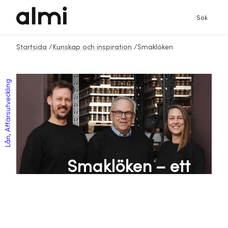
Sök
Startsida
/
Kunskap och inspiration
/
Smaklöken
Lån, Affärsutveckling
Smaklöken – ett
familjeföretag med
passion, kvalitet och
framgång