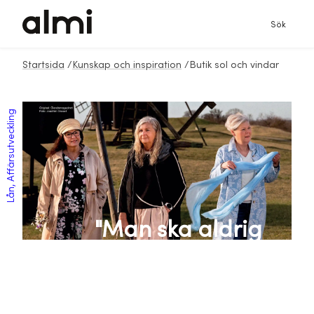
Sök
Startsida
/
Kunskap och inspiration
/
Butik sol och vindar
Lån, Affärsutveckling
"Man ska aldrig
vara nöjd, då ska
man nog inte hålla
på med det här"