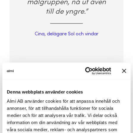
målgruppen, nå ut även
till de yngre.”
Cina, delägare Sol och vindar
Denna webbplats använder cookies
Almi kommer in i bilden
Almi AB använder cookies för att anpassa innehåll och
annonser, för att tillhandahålla funktioner för sociala
När trion kom i kontakt med Almi var det på
medier och för att analysera vår trafik. Vi delar också
rekommendation av sin bank, som tipsade om stöd i
information om din användning av vår webbplats med
affärsutveckling, särskilt kopplat till marknad och
våra sociala medier, reklam- och analyspartners som