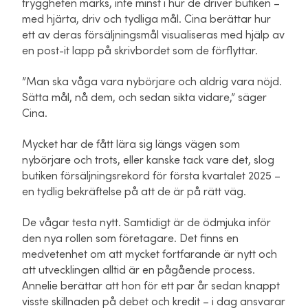
tryggheten märks, inte minst i hur de driver butiken –
med hjärta, driv och tydliga mål. Cina berättar hur
ett av deras försäljningsmål visualiseras med hjälp av
en post-it lapp på skrivbordet som de förflyttar.
”Man ska våga vara nybörjare och aldrig vara nöjd.
Sätta mål, nå dem, och sedan sikta vidare,” säger
Cina.
Mycket har de fått lära sig längs vägen som
nybörjare och trots, eller kanske tack vare det, slog
butiken försäljningsrekord för första kvartalet 2025 –
en tydlig bekräftelse på att de är på rätt väg.
De vågar testa nytt. Samtidigt är de ödmjuka inför
den nya rollen som företagare. Det finns en
medvetenhet om att mycket fortfarande är nytt och
att utvecklingen alltid är en pågående process.
Annelie berättar att hon för ett par år sedan knappt
visste skillnaden på debet och kredit – i dag ansvarar