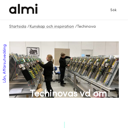
Sök
Startsida
/
Kunskap och inspiration
/
Techinova
Lån, Affärsutveckling
Techinovas vd om
att ha rätt tajming:
“Nu är det vår tur!”