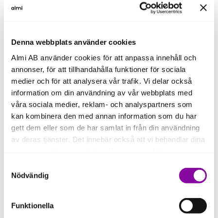
och när vi kom in på de riktigt stora volymerna och
det började växa, kunde vi också bygga bolaget på
ett helt annat sätt.
Denna webbplats använder cookies
Under åren när inte likviditeten var på topp fick
Almi AB använder cookies för att anpassa innehåll och
Techinova
finansiering
från Almi.
annonser, för att tillhandahålla funktioner för sociala
medier och för att analysera vår trafik. Vi delar också
– Framför allt de första åren var tuffa med likviditet,
information om din användning av vår webbplats med
men vi hade en oerhörd stor nytta av Almi som gick in
våra sociala medier, reklam- och analyspartners som
och finansierade. Inte minst över somrarna när
kan kombinera den med annan information som du har
försäljningen gick ned. Hos Almi har vi verkligen fått
gett dem eller som de har samlat in från din användning
mycket stöd längs vägen.
av deras tjänster. Det innebär också att vi behandlar dina
personuppgifter som du kan läsa mer om
här
.
Samtyckesval
Om du klickar på avvisa kommer användning av kakor
Nödvändig
eller delning av information enligt ovan, inte att ske,
förutom för kakor som är nödvändiga för att hemsidan
Funktionella
ska fungera se mer under inställningar.