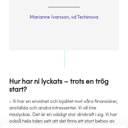
Marianne Ivarsson, vd Techinova
Hur har ni lyckats – trots en trög
start?
– Vi har en envishet och lojalitet mot våra finansiärer,
anställda och andra intressenter. Vi vill inte
misslyckas. Det är en väldigt stor drivkraft i sig. Vi har
också hela tiden sett att det finns ett stort behov av
våra lösningar. Nu har marknaden också förstått det