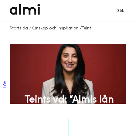
Sök
Startsida
/
Kunskap och inspiration
/
Teint
Lån
Teints vd: “Almis lån
var helt avgörande”