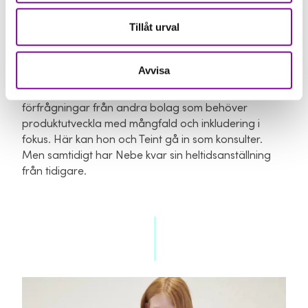
företaget. Jag såg ett behov, ett gap på marknaden
Tillåt urval
som jag ville fylla, med fler inkluderande produkter
som representerar och reflekterar den mångfald vi
lever i.
Avvisa
Efter lanseringen med Teint har Nebe även fått
förfrågningar från andra bolag som behöver
produktutveckla med mångfald och inkludering i
fokus. Här kan hon och Teint gå in som konsulter.
Men samtidigt har Nebe kvar sin heltidsanställning
från tidigare.