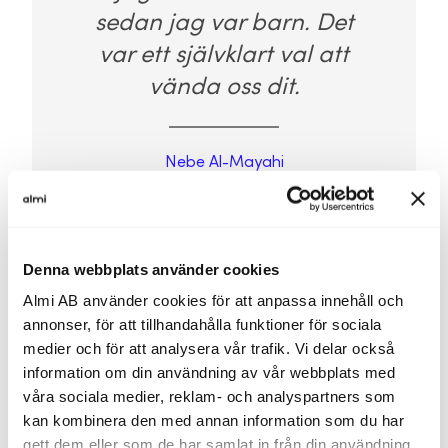
sedan jag var barn. Det
var ett självklart val att
vända oss dit.
Nebe Al-Mayahi
Denna webbplats använder cookies
Almi AB använder cookies för att anpassa innehåll och
annonser, för att tillhandahålla funktioner för sociala
medier och för att analysera vår trafik. Vi delar också
Nu har Teint även lån hos banken, vilket blev lättare
information om din användning av vår webbplats med
att få sedan Almis lån, tror hon:
våra sociala medier, reklam- och analyspartners som
kan kombinera den med annan information som du har
– Tröskeln och risken blev mycket lägre för banken.
gett dem eller som de har samlat in från din användning