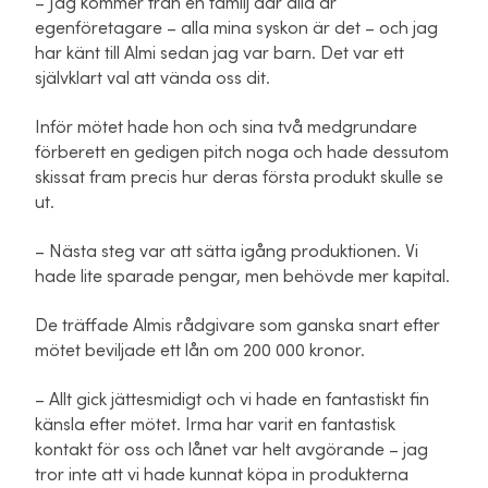
– Jag kommer från en familj där alla är
egenföretagare – alla mina syskon är det – och jag
har känt till Almi sedan jag var barn. Det var ett
självklart val att vända oss dit.
Inför mötet hade hon och sina två medgrundare
förberett en gedigen pitch noga och hade dessutom
skissat fram precis hur deras första produkt skulle se
ut.
– Nästa steg var att sätta igång produktionen. Vi
hade lite sparade pengar, men behövde mer kapital.
De träffade Almis rådgivare som ganska snart efter
mötet beviljade ett lån om 200 000 kronor.
– Allt gick jättesmidigt och vi hade en fantastiskt fin
känsla efter mötet. Irma har varit en fantastisk
kontakt för oss och lånet var helt avgörande – jag
tror inte att vi hade kunnat köpa in produkterna