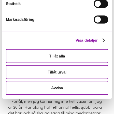
Statistik
Marknadsföring
Just där är bolaget nu – i expansionsfas. De behöver
automatisera produktionen och se till att den går
hand i hand med distribution.
Visa detaljer
Anahita som inte tidigare velat ta in extern
investering känner sig redo att göra det.
Tillåt alla
– Det beslutet har behövt mogna fram. Också skönt
Tillåt urval
att få hjälp av Almi på den fronten, att få den
rådgivningen.
Avvisa
Rivstarten som företagare har varit tuff stundtals.
– Förlåt, men jag känner mig inte helt vuxen än. Jag
är 26 år. Har aldrig haft ett annat heltidsjobb, bara
det här, och så ska jag säga till mina medarbetare: