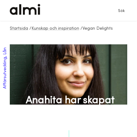
Sök
Startsida
/
Kunskap och inspiration
/
Vegan Delights
Affärsutveckling, Lån
Anahita har skapat
sin veganska
chokladfabrik