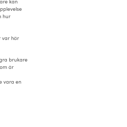
kare kan
upplevelse
m hur
 var här
ågra brukare
som är
e vara en