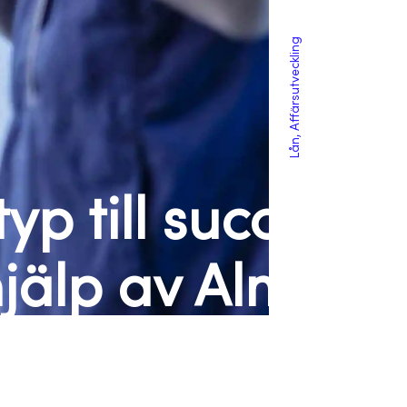
Lån, Affärsutveckling
yp till succé
jälp av Almi