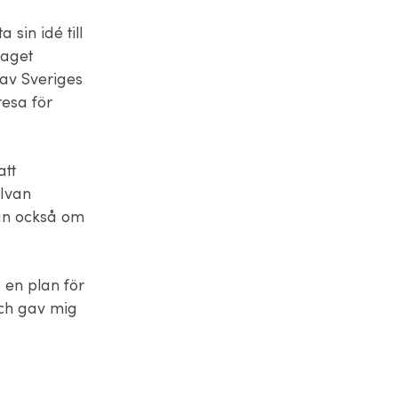
 sin idé till
taget
 av Sveriges
resa för
att
 Ivan
tan också om
a en plan för
och gav mig