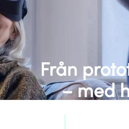
Från protot
– med h