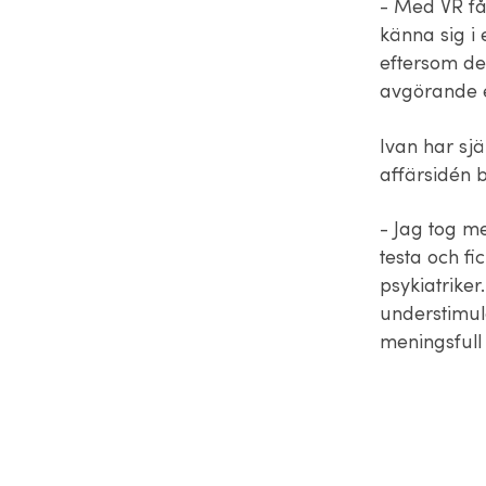
- Med VR få
känna sig i 
eftersom det
avgörande e
Ivan har sj
affärsidén b
- Jag tog m
testa och f
psykiatrike
understimul
meningsfull 