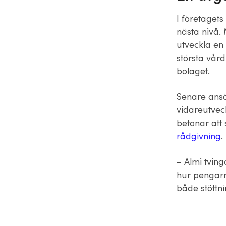
I företagets 
nästa nivå.
utveckla en 
största vår
bolaget.
Senare ansök
vidareutvec
betonar att
rådgivning
.
– Almi tving
hur pengarn
både stöttni