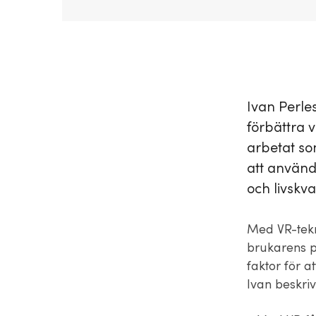
Ivan Perles
förbättra 
arbetat s
att använd
och livskva
Med VR-tekn
brukarens p
faktor för a
Ivan beskriv