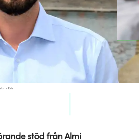
eknik låter
örande stöd från Almi