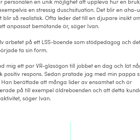
r personalen en unik möjlighet att uppleva hur en bru
exempelvis en stressig duschsituation. Det blir en aha-
 blir så realistisk. Ofta leder det till en djupare insikt o
tt anpassat bemötande är, säger Ivan.
älv arbetet på ett LSS-boende som stödpedagog och det
örjade ta sin form.
ed mig ett par VR-glasögon till jobbet en dag och lät n
ick positiv respons. Sedan pratade jag med min pappa 
r. Han berättade att många lider av ensamhet och är
erade på till exempel äldreboenden och att detta kund
aktivitet, säger Ivan.