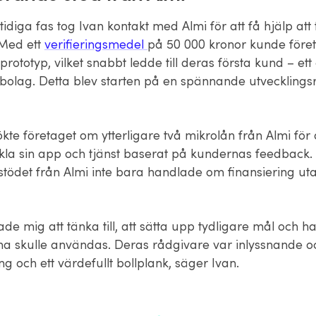
tidiga fas tog Ivan kontakt med Almi för att få hjälp att ta
 Med ett
verifieringsmedel
på 50 000 kronor kunde före
prototyp, vilket snabbt ledde till deras första kund – ett
dbolag. Detta blev starten på en spännande utvecklings
te företaget om ytterligare två mikrolån från Almi för 
kla sin app och tjänst baserat på kundernas feedback.
 stödet från Almi inte bara handlade om finansiering u
ade mig att tänka till, att sätta upp tydligare mål och h
a skulle användas. Deras rådgivare var inlyssnande 
ng och ett värdefullt bollplank, säger Ivan.