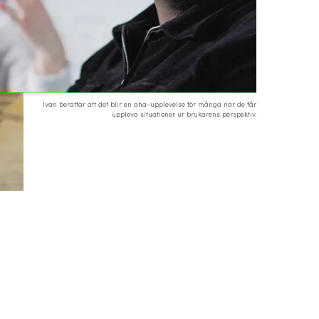
Ivan berättar att det blir en aha-upplevelse för många när de får
uppleva situationer ur brukarens perspektiv.