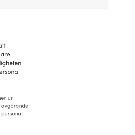
att
gare
ligheten
personal
er ur
en avgörande
 personal.