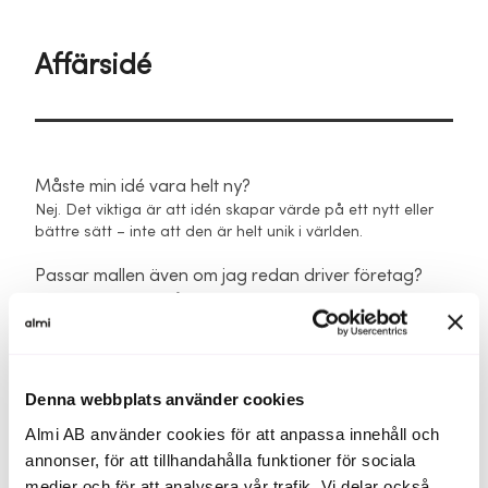
Affärsidé
Måste min idé vara helt ny?
Nej. Det viktiga är att idén skapar värde på ett nytt eller
bättre sätt – inte att den är helt unik i världen.
Passar mallen även om jag redan driver företag?
Ja. Mallen passar både dig som är i startfas och dig som
vill utveckla en befintlig verksamhet eller testa en ny
inriktning.
Behöver jag ha alla svar klara innan jag fyller i?
Denna webbplats använder cookies
Nej. Du fyller i så långt du kan. Syftet är att skapa struktur
Almi AB använder cookies för att anpassa innehåll och
och tydlighet – inte att allt ska vara färdigutvecklat.
annonser, för att tillhandahålla funktioner för sociala
Är mallen kostnadsfri?
medier och för att analysera vår trafik. Vi delar också