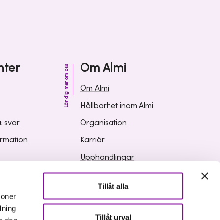
nter
Om Almi
Lär dig mer om oss
Om Almi
Hållbarhet inom Almi
& svar
Organisation
ormation
Karriär
Upphandlingar
Media och press
Tillåt alla
ioner
dning
Tillåt urval