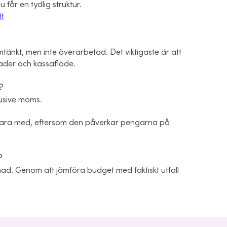
får en tydlig struktur.
tt
änkt, men inte överarbetad. Det viktigaste är att
nader och kassaflöde.
?
usive moms.
 vara med, eftersom den påverkar pengarna på
?
ad. Genom att jämföra budget med faktiskt utfall