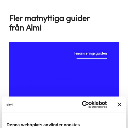
Fler matnyttiga guider
från Almi
Finansieringsguiden
Så gör du affärsidén till
verklighet
Avtalsguiden
Denna webbplats använder cookies