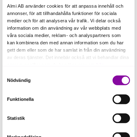
Almi AB använder cookies för att anpassa innehåll och
annonser, för att tillhandahålla funktioner för sociala
medier och för att analysera vår trafik. Vi delar också
Allt du behöver veta om att
information om din användning av vår webbplats med
skriva avtal
våra sociala medier, reklam- och analyspartners som
kan kombinera den med annan information som du har
gett dem eller som de har samlat in från din användning
av deras tjänster. Det innebär också att vi behandlar dina
personuppgifter som du kan läsa mer om
här
.
Startguide
Samtyckesval
Om du klickar på avvisa kommer användning av kakor
Nödvändig
eller delning av information enligt ovan, inte att ske,
förutom för kakor som är nödvändiga för att hemsidan
Starta eget på rätt sätt
Funktionella
ska fungera se mer under inställningar.
Statistik
Marknadsföring