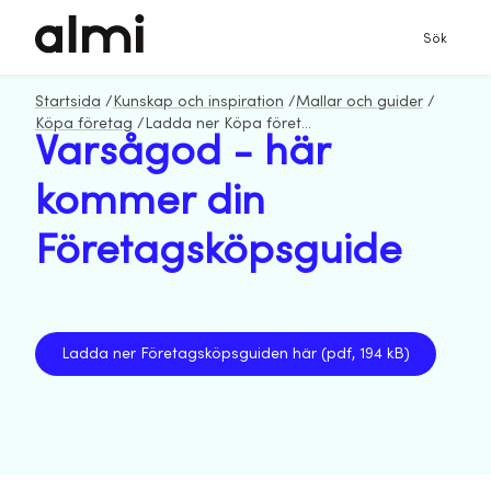
Sök
Startsida
/
Kunskap och inspiration
/
Mallar och guider
/
Köpa företag
/
Ladda ner Köpa företagsguiden
Varsågod - här
kommer din
Företagsköpsguide
Ladda ner Företagsköpsguiden här (pdf, 194 kB)