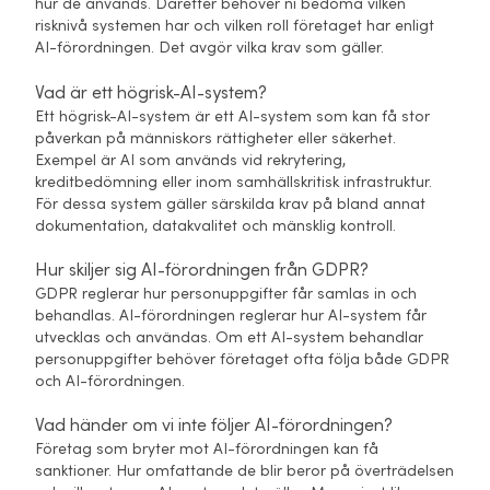
hur de används. Därefter behöver ni bedöma vilken
risknivå systemen har och vilken roll företaget har enligt
AI-förordningen. Det avgör vilka krav som gäller.
Vad är ett högrisk-AI-system?
Ett högrisk-AI-system är ett AI-system som kan få stor
påverkan på människors rättigheter eller säkerhet.
Exempel är AI som används vid rekrytering,
kreditbedömning eller inom samhällskritisk infrastruktur.
För dessa system gäller särskilda krav på bland annat
dokumentation, datakvalitet och mänsklig kontroll.
Hur skiljer sig AI-förordningen från GDPR?
GDPR reglerar hur personuppgifter får samlas in och
behandlas. AI-förordningen reglerar hur AI-system får
utvecklas och användas. Om ett AI-system behandlar
personuppgifter behöver företaget ofta följa både GDPR
och AI-förordningen.
Vad händer om vi inte följer AI-förordningen?
Företag som bryter mot AI-förordningen kan få
sanktioner. Hur omfattande de blir beror på överträdelsen