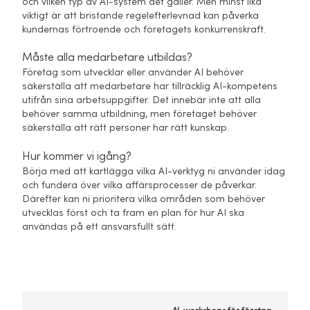
och vilken typ av AI-system det gäller. Men minst lika
viktigt är att bristande regelefterlevnad kan påverka
kundernas förtroende och företagets konkurrenskraft.
Måste alla medarbetare utbildas?
Företag som utvecklar eller använder AI behöver
säkerställa att medarbetare har tillräcklig AI-kompetens
utifrån sina arbetsuppgifter. Det innebär inte att alla
behöver samma utbildning, men företaget behöver
säkerställa att rätt personer har rätt kunskap.
Hur kommer vi igång?
Börja med att kartlägga vilka AI-verktyg ni använder idag
och fundera över vilka affärsprocesser de påverkar.
Därefter kan ni prioritera vilka områden som behöver
utvecklas först och ta fram en plan för hur AI ska
användas på ett ansvarsfullt sätt.