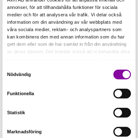
Har ni inte kommit så långt i ert AI-
annonser, för att tillhandahålla funktioner för sociala
arbete än?
medier och för att analysera vår trafik. Vi delar också
information om din användning av vår webbplats med
AI-förordningen handlar inte bara om regler.
För många företag är den också ett bra
våra sociala medier, reklam- och analyspartners som
tillfälle att skapa struktur kring hur AI används.
kan kombinera den med annan information som du har
I Almis AI-workshops får du stöd att komma
gett dem eller som de har samlat in från din användning
igång och identifiera vilka möjligheter AI kan
av deras tjänster. Det innebär också att vi behandlar dina
skapa för ditt företag.
personuppgifter som du kan läsa mer om
här
.
Samtyckesval
Om du klickar på avvisa kommer användning av kakor
Nödvändig
Läs mer om Almis AI-workshops för företag
eller delning av information enligt ovan, inte att ske,
förutom för kakor som är nödvändiga för att hemsidan
Funktionella
ska fungera se mer under inställningar.
Statistik
Vanliga krav i AI-förordningen
Marknadsföring
Vilka krav som gäller varierar beroende på risknivå