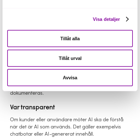
och företagets roll, men några områden återkommer
ofta.
Visa detaljer
Säkerställ rätt AI-kompetens
Företag som utvecklar eller använder AI behöver
Tillåt alla
säkerställa att medarbetare har tillräcklig kunskap
utifrån sina arbetsuppgifter.
Tillåt urval
Dokumentera och fördela ansvar
Avvisa
Det ska vara tydligt vem som ansvarar för företagets
AI-användning och hur riskbedömningar
dokumenteras.
Var transparent
Om kunder eller användare möter AI ska de förstå
när det är AI som används. Det gäller exempelvis
chatbotar eller AI-genererat innehåll.