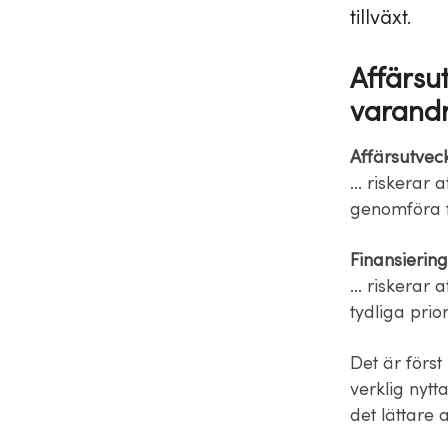
tillväxt.
Affärsu
varand
Affärsutveck
… riskerar a
genomföra f
Finansiering
… riskerar a
tydliga prio
Det är förs
verklig nytt
det lättare a