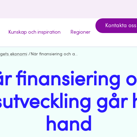
Kontakta oss
Kunskap och inspiration
Regioner
agets ekonomi
/
När finansiering och affärsutveckling går hand i hand
r finansiering 
sutveckling går 
hand