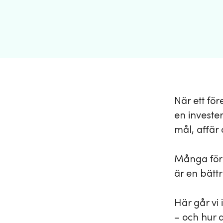
När ett för
en investe
mål, affär 
Många före
är en bättr
Här går vi 
– och hur 