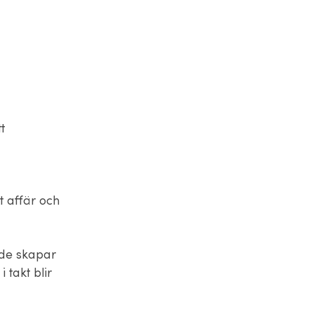
t
t affär och
 de skapar
 takt blir