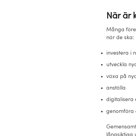
När är 
Många föret
när de ska:
investera i 
utveckla nya
växa på ny
anställa
digitalisera
genomföra et
Gemensamt ä
långsiktiga 