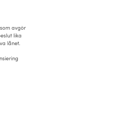
s som avgör
eslut lika
va lånet.
nsiering