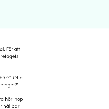
l. För att
öretagets
här?". Ofta
retaget?"
ta hör ihop
r hållbar