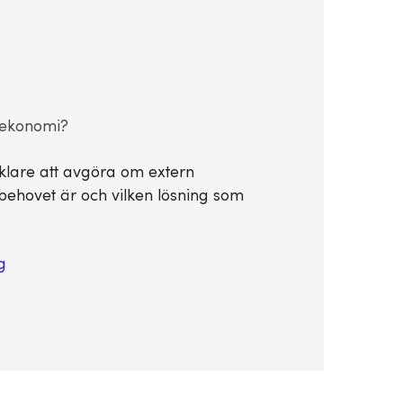
 ekonomi?
nklare att avgöra om extern
lbehovet är och vilken lösning som
g