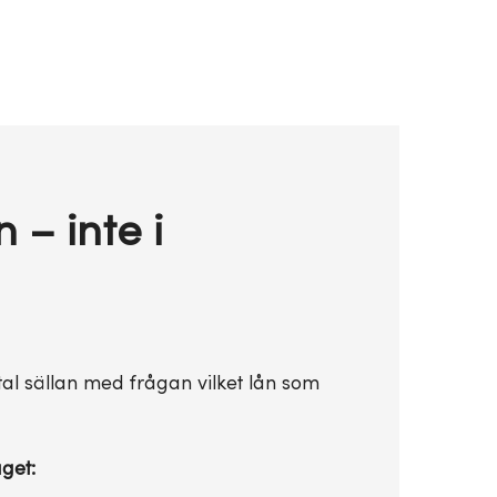
n – inte i
tal sällan med frågan vilket lån som
aget: