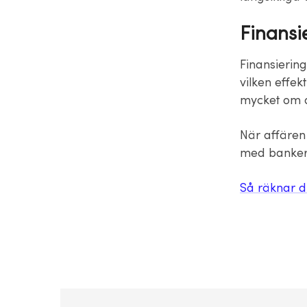
Finansie
Finansiering
vilken effek
mycket om a
När affären 
med banker 
Så räknar d