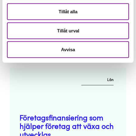
Tillåt alla
Almis finansieringsformer
Tillåt urval
Att driva och utveckla sitt företag kräver kapital. Och
ibland behöver man ta in extern finansiering. Almi
har flera olika lån, riskkapital och verifieringsmedel -
Avvisa
tillsammans med dig hittar vi den bästa lösningen.
Lån
Företagsfinansiering som
hjälper företag att växa och
utvecklas