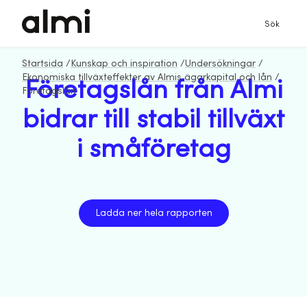
Sök
Startsida
/
Kunskap och inspiration
/
Undersökningar
/
Ekonomiska tillväxteffekter av Almis ägarkapital och lån
/
Företagslån från Almi
Företagslån
bidrar till stabil tillväxt
i småföretag
Ladda ner hela rapporten