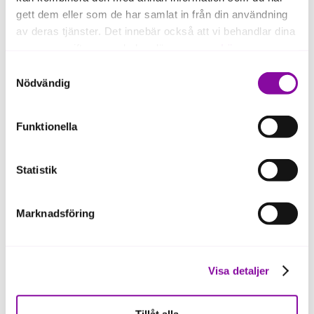
gett dem eller som de har samlat in från din användning
av deras tjänster. Det innebär också att vi behandlar dina
Roger Svensson är Senior Research
personuppgifter som du kan läsa mer om
här
.
Fellow på The Research Institute of
Samtyckesval
Industrial Economics (IFN). Han
Om du klickar på avvisa kommer användning av kakor
Nödvändig
doktorerade i nationalekonomi 1996 vid
eller delning av information enligt ovan, inte att ske,
Uppsala universitet. Våren 2003 blev
förutom för kakor som är nödvändiga för att hemsidan
han docent i innovationsteknik med
Funktionella
ska fungera se mer under inställningar.
inriktning mot internationell
tekniköverföring vid Mälardalens
högskola.
Statistik
Marknadsföring
Visa detaljer
Almis finansieringsformer