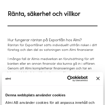
Ränta, säkerhet och villkor
Hur fungerar räntan på Exportlån hos Almi?
Räntan för Exportlånet sätts individuellt utifrån risken i ditt
företag och den del av satsningen som Almi finansierar.
I många fall är Almis medverkan en förutsättning för att
banken eller en annan finansiär ska kunna gå in i affären.
Genom att Almi kompletterar finansieringen och tar en
högre risk blir det möjligt att genomföra satsningar som
annars inte hade blivit av. Det är också anledningen till att
Almis räntor normalt ligger cirka 2–3 procentenheter över
bankernas nivåer.
Denna webbplats använder cookies
Vilka säkerheter krävs för Exportlån från Almi?
Vid Exportlån tas vanligtvis företagsinteckning och en
Almi AB använder cookies för att anpassa innehåll och