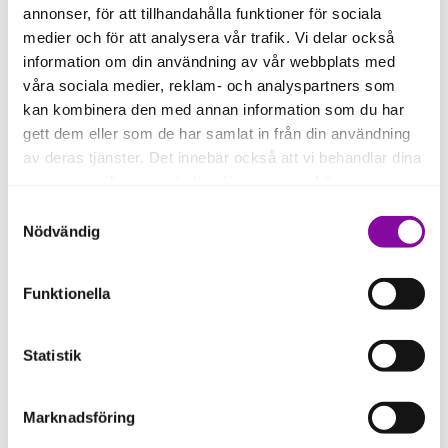
begränsad personlig borgen som säkerhet. Säkerheterna
annonser, för att tillhandahålla funktioner för sociala
anpassas efter ditt företags situation och projektets
medier och för att analysera vår trafik. Vi delar också
karaktär, och rådgivaren går igenom vad som är rimligt
information om din användning av vår webbplats med
utifrån din ansökan.
våra sociala medier, reklam- och analyspartners som
Hur lång är återbetalningstiden på Exportlån hos
kan kombinera den med annan information som du har
Almi?
gett dem eller som de har samlat in från din användning
Exportlån har normalt en återbetalningstid på ungefär 2–
av deras tjänster. Det innebär också att vi behandlar dina
5 år, anpassad efter vad du ska finansiera och ditt
personuppgifter som du kan läsa mer om
här
.
företags förutsättningar att betala tillbaka lånet.
Samtyckesval
Rådgivaren hjälper dig att lägga upp en plan som passar
Om du klickar på avvisa kommer användning av kakor
Nödvändig
ditt företags situation.
eller delning av information enligt ovan, inte att ske,
förutom för kakor som är nödvändiga för att hemsidan
Funktionella
ska fungera se mer under inställningar.
Statistik
Marknadsföring