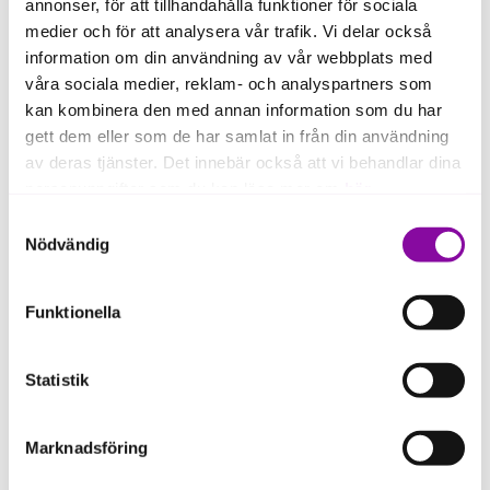
annonser, för att tillhandahålla funktioner för sociala
budget. Rådgivaren ger dig vägledning om vad som
medier och för att analysera vår trafik. Vi delar också
krävs.
information om din användning av vår webbplats med
Läs mer om hur du förbereder dig inför en låneansökan
våra sociala medier, reklam- och analyspartners som
kan kombinera den med annan information som du har
Hur lång är handläggningstiden för Exportlån hos
gett dem eller som de har samlat in från din användning
Almi?
av deras tjänster. Det innebär också att vi behandlar dina
Handläggningstiden är normalt cirka 3–4 veckor från att
personuppgifter som du kan läsa mer om
här
.
ansökan är komplett och alla nödvändiga underlag har
lämnats in. Det kan ta lite längre tid om kompletteringar
Samtyckesval
behövs.
Om du klickar på avvisa kommer användning av kakor
Nödvändig
eller delning av information enligt ovan, inte att ske,
förutom för kakor som är nödvändiga för att hemsidan
Funktionella
ska fungera se mer under inställningar.
Statistik
Marknadsföring