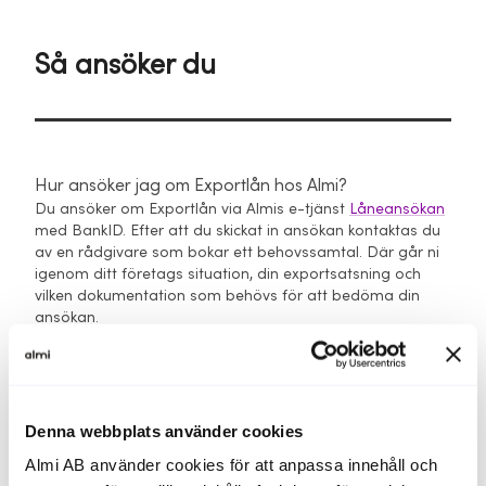
Så ansöker du
Hur ansöker jag om Exportlån hos Almi?
Du ansöker om Exportlån via Almis e-tjänst
Låneansökan
med BankID. Efter att du skickat in ansökan kontaktas du
av en rådgivare som bokar ett behovssamtal. Där går ni
igenom ditt företags situation, din exportsatsning och
vilken dokumentation som behövs för att bedöma din
ansökan.
Vilka underlag behöver jag för att ansöka om
Exportlån hos Almi?
Underlagen beror på ditt företags situation och vad du
Denna webbplats använder cookies
tänker finansiera. Vanliga underlag är affärsplan, budget,
prognoser för exportprojektet, information om marknad
Almi AB använder cookies för att anpassa innehåll och
och strategi, samt finansiella underlag som bokslut eller