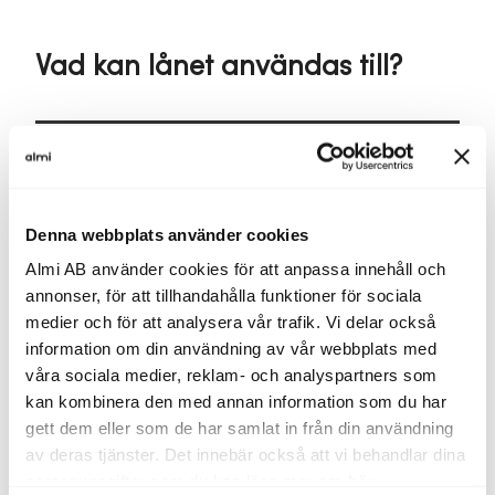
Vad kan lånet användas till?
Vad kan jag använda Exportlån till?
Exportlån kan användas till satsningar som gör det
Denna webbplats använder cookies
möjligt för ditt företag att etablera eller stärka närvaro
på internationella marknader. Det kan handla om
Almi AB använder cookies för att anpassa innehåll och
investeringar, produktionskapacitet, lageruppbyggnad,
annonser, för att tillhandahålla funktioner för sociala
kundfinansiering eller annan finansiering som behövs för
medier och för att analysera vår trafik. Vi delar också
att genomföra och växa din exportverksamhet.
information om din användning av vår webbplats med
våra sociala medier, reklam- och analyspartners som
kan kombinera den med annan information som du har
gett dem eller som de har samlat in från din användning
av deras tjänster. Det innebär också att vi behandlar dina
personuppgifter som du kan läsa mer om
här
.