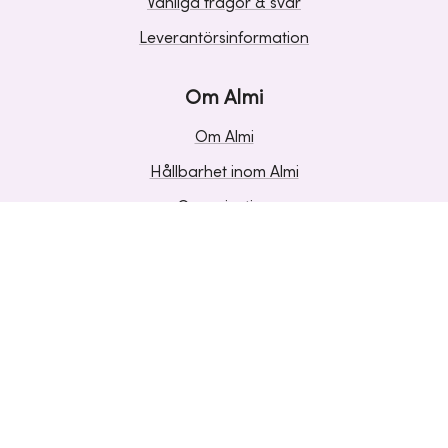
Vanliga frågor & svar
Leverantörsinformation
Om Almi
Om Almi
Hållbarhet inom Almi
Organisation
Karriär
Upphandlingar
Media och press
Om Cookies
Personuppgifter
Sekretess
Visselblåsning