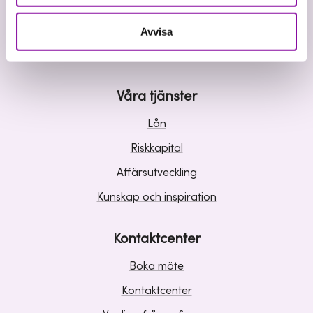
Vi investerar i hållbar tillväxt
Avvisa
Våra tjänster
Lån
Riskkapital
Affärsutveckling
Kunskap och inspiration
Kontaktcenter
Boka möte
Kontaktcenter