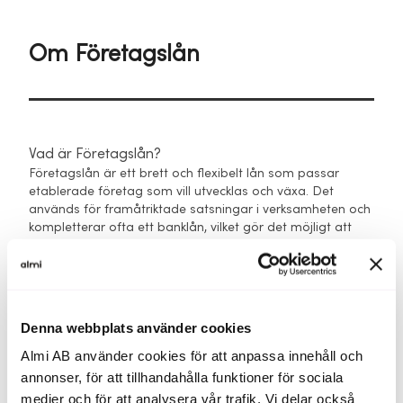
Om Företagslån
Vad är Företagslån?
Företagslån är ett brett och flexibelt lån som passar
etablerade företag som vill utvecklas och växa. Det
används för framåtriktade satsningar i verksamheten och
kompletterar ofta ett banklån, vilket gör det möjligt att
genomföra satsningar som annars inte hade blivit av.
När är Företagslån ett bra alternativ för min
satsning?
Företagslån är ett bra alternativ när du vill utveckla, växa
Denna webbplats använder cookies
eller ställa om din verksamhet och behöver finansiering
Almi AB använder cookies för att anpassa innehåll och
som anpassas efter både risk och potential.
annonser, för att tillhandahålla funktioner för sociala
Lånet passar till exempel när du vill effektivisera
medier och för att analysera vår trafik. Vi delar också