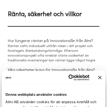
Ränta, säkerhet och villkor
Hur fungerar räntan på Innovationslån från Almi?
Räntan sätts individuellt utifrån risken i ditt projekt och
företagets återbetalningsförmåga. Eftersom
innovationsprojekt ofta innebär större osäkerhet än
traditionella investeringar kan räntan ligga något högre.
Vilka säkerheter krävs för Innovationslån från Almi?
Säkerhetskraven varierar beroende på projektets risk och
företagets situation. Ofta används en kombination av
företagsinteckning och begränsad personlig borgen, men
i innovationsprojekt finns ofta större flexibilitet eftersom
Denna webbplats använder cookies
materiella tillgångar saknas i tidiga faser.
Almi AB använder cookies för att anpassa innehåll och
Rådgivaren går igenom vad som är rimligt för ditt