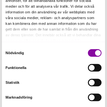
annonser, för att tillhandahålla funktioner för sociala
företag och ditt projekt.
medier och för att analysera vår trafik. Vi delar också
Hur lång är återbetalningstiden på Innovationslån
information om din användning av vår webbplats med
hos Almi?
våra sociala medier, reklam- och analyspartners som
Återbetalningstiden för Innovationslån är vanligtvis 3–5 år,
kan kombinera den med annan information som du har
men den kan anpassas efter projektets utvecklingsfaser.
gett dem eller som de har samlat in från din användning
av deras tjänster. Det innebär också att vi behandlar dina
Den längsta möjliga återbetalningstiden är 96 månader
personuppgifter som du kan läsa mer om
här
.
(8 år). Eftersom innovationer ofta tar tid innan de
genererar intäkter kan återbetalningsplanen utformas så
Samtyckesval
att den passar projektets förväntade tid till marknad.
Om du klickar på avvisa kommer användning av kakor
Nödvändig
eller delning av information enligt ovan, inte att ske,
förutom för kakor som är nödvändiga för att hemsidan
Funktionella
ska fungera se mer under inställningar.
Statistik
Marknadsföring