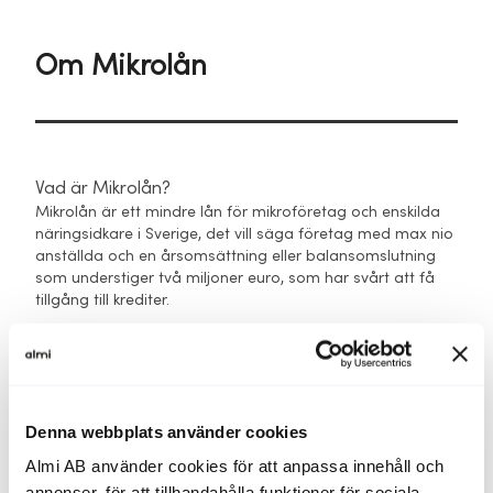
Om Mikrolån
Vad är Mikrolån?
Mikrolån är ett mindre lån för mikroföretag och enskilda
näringsidkare i Sverige, det vill säga företag med max nio
anställda och en årsomsättning eller balansomslutning
som understiger två miljoner euro, som har svårt att få
tillgång till krediter.
Det används för framåtriktade satsningar i verksamheten
och har enklare säkerhetskrav, vilket gör det till ett bra
alternativ i ett tidigt skede eller när behovet är begränsat.
Denna webbplats använder cookies
När är Mikrolån ett bra alternativ för min satsning?
Mikrolån är ett bra alternativ när du vill göra en mindre
Almi AB använder cookies för att anpassa innehåll och
satsning för att komma igång, testa något nytt eller ta
annonser, för att tillhandahålla funktioner för sociala