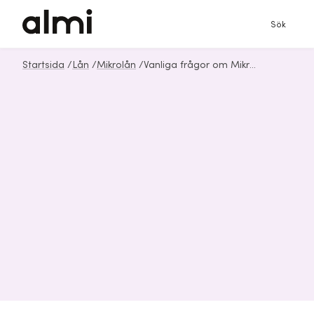
Sök
Startsida
/
Lån
/
Mikrolån
/
Vanliga frågor om Mikrolån från Almi