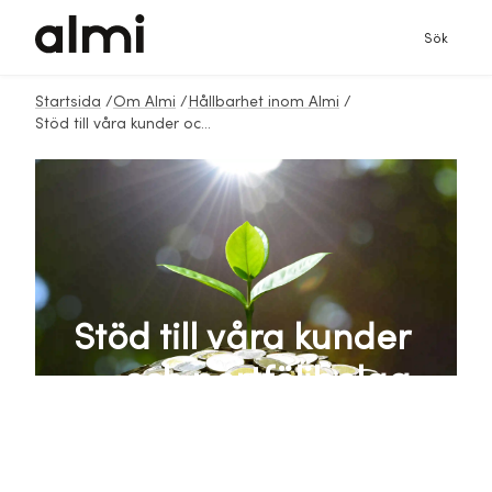
Sök
Startsida
/
Om Almi
/
Hållbarhet inom Almi
/
Stöd till våra kunder och portföljbolag
Stöd till våra kunder
och portföljbolag