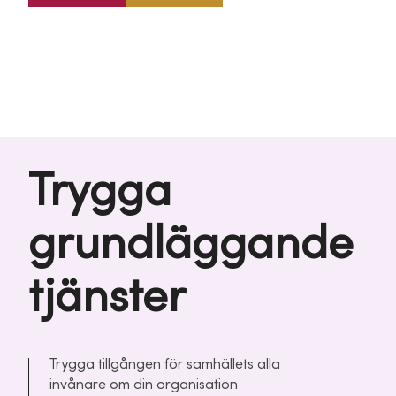
Trygga
grundläggande
tjänster
Trygga tillgången för samhällets alla
invånare om din organisation