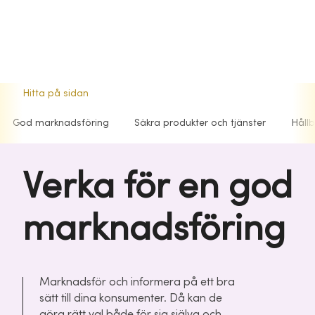
Hitta på sidan
God marknadsföring
Säkra produkter och tjänster
Håll
Verka för en god
marknadsföring
Marknadsför och informera på ett bra
sätt till dina konsumenter. Då kan de
göra rätt val både för sig själva och