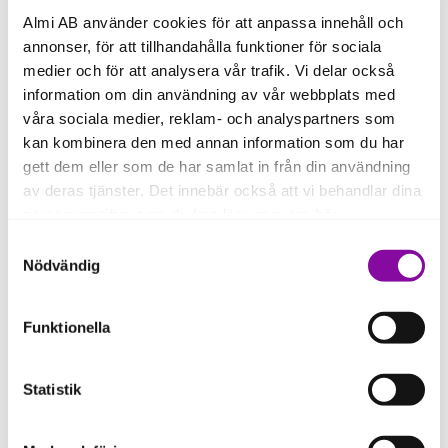
företag och hur de kan bidra till
Almi AB använder cookies för att anpassa innehåll och
affärsutveckling, innovation och lönsamhet.
annonser, för att tillhandahålla funktioner för sociala
medier och för att analysera vår trafik. Vi delar också
information om din användning av vår webbplats med
Läs mer om Almis hållbarhetsdialog
våra sociala medier, reklam- och analyspartners som
kan kombinera den med annan information som du har
gett dem eller som de har samlat in från din användning
av deras tjänster. Det innebär också att vi behandlar dina
personuppgifter som du kan läsa mer om
här
.
De övriga målen inom
Samtyckesval
Om du klickar på avvisa kommer användning av kakor
Nödvändig
taxonomin
eller delning av information enligt ovan, inte att ske,
förutom för kakor som är nödvändiga för att hemsidan
Syftet med EU:s taxonomi är att genom ett
Funktionella
ska fungera se mer under inställningar.
gemensamt klassificeringssystem hjälpa investerare
att identifiera och jämföra miljömässigt hållbara
investeringar.
Statistik