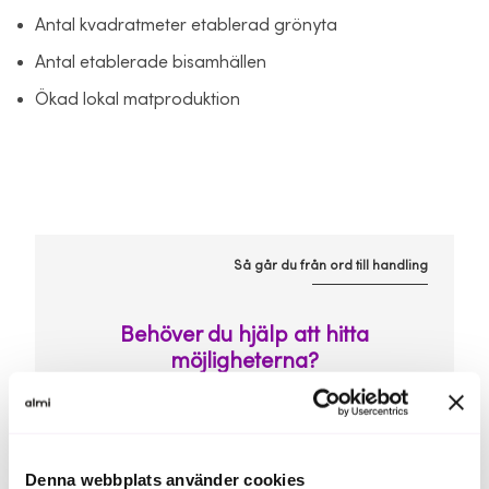
Antal kvadratmeter etablerad grönyta
Antal etablerade bisamhällen
Ökad lokal matproduktion
Så går du från ord till handling
Behöver du hjälp att hitta
möjligheterna?
Hos Almi är hållbarhet en integrerad del av all
rådgivning och finansiering. Genom vår
hållbarhetsdialog får du stöd att identifiera
vilka hållbarhetsfrågor som är viktigast för ditt
Denna webbplats använder cookies