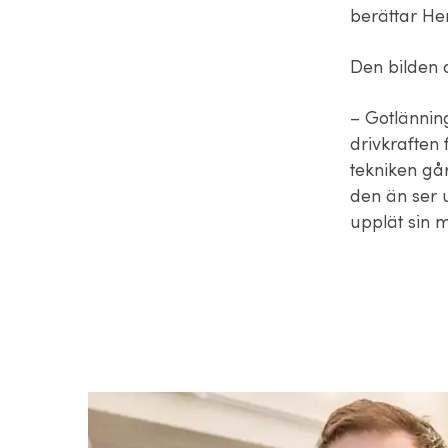
berättar He
Den bilden 
– Gotlänning
drivkraften 
tekniken gå
den än ser 
upplät sin 