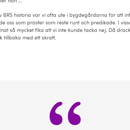
tter han …
v BRS historia var vi ofta ute i bygdegårdarna för att 
nde oss som präster som reste runt och predikade. I vis
at så mycket fika att vi inte kunde tacka nej. Då drack
 tillbaka med ett skratt.