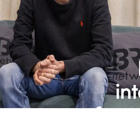
in
fram