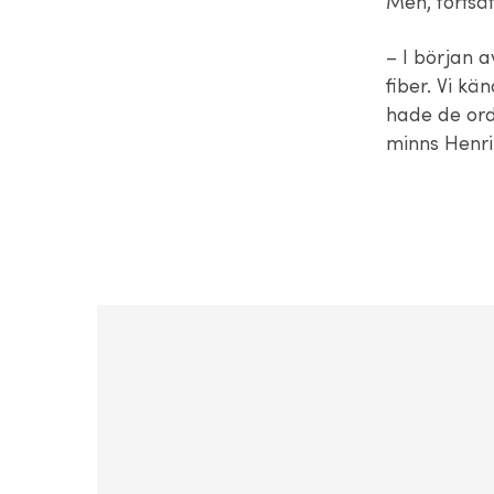
Men, fortsä
– I början a
fiber. Vi kä
hade de ordn
minns Henrik