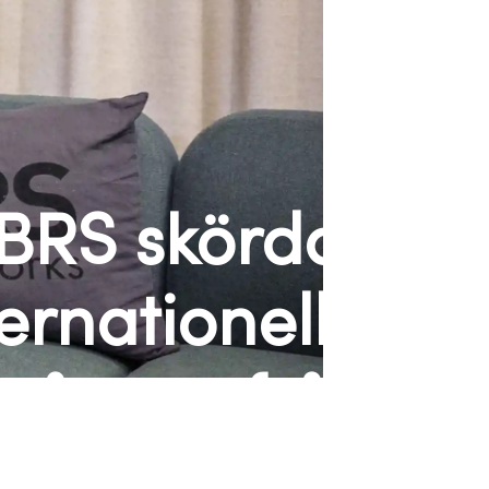
BRS skördar
ternationella
gångar från
Gotland