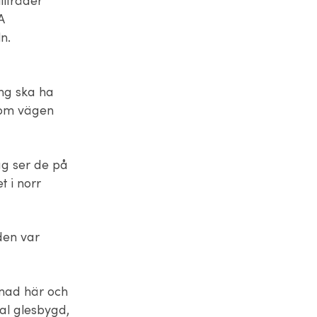
llträder
A
n.
ing ska ha
 som vägen
dag ser de på
t i norr
den var
nad här och
al glesbygd,