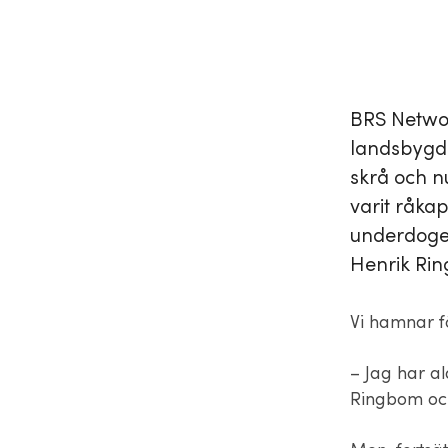
BRS Networ
landsbygd s
skrå och nu
varit råkap
underdogen
Henrik Ri
Vi hamnar f
– Jag har al
Ringbom och