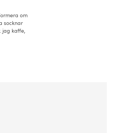
informera om
sa socknar
 jag kaffe,