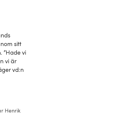
ands
inom sitt
n. ”Hade vi
n vi är
äger vd:n
ar Henrik