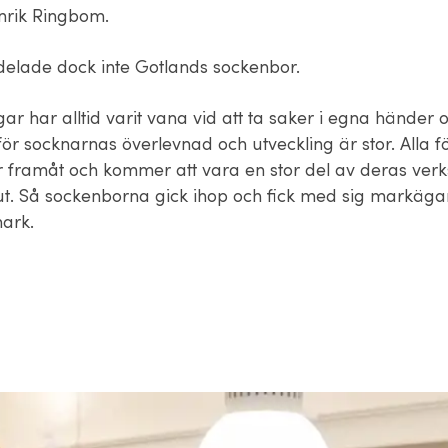
nrik Ringbom.
delade dock inte Gotlands sockenbor.
ar har alltid varit vana vid att ta saker i egna händer 
för socknarnas överlevnad och utveckling är stor. Alla fö
r framåt och kommer att vara en stor del av deras ver
ut. Så sockenborna gick ihop och fick med sig markäg
mark.