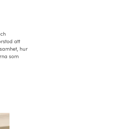
och
rstod att
ksamhet, hur
arna som