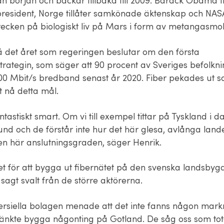
rån början och backar tillbaka till 2009. Barack Obama ti
resident, Norge tillåter samkönade äktenskap och NAS
tecken på biologiskt liv på Mars i form av metangasmol
å det året som regeringen beslutar om den första
rategin, som säger att 90 procent av Sveriges befolkn
ll 100 Mbit/s bredband senast år 2020. Fiber pekades ut
tt nå detta mål.
ntastiskt smart. Om vi till exempel tittar på Tyskland i 
d och de förstår inte hur det här glesa, avlånga lande
den här anslutningsgraden, säger Henrik.
et för att bygga ut fibernätet på den svenska landsbyg
t sagt svalt från de större aktörerna.
siella bolagen menade att det inte fanns någon mark
 tänkte bygga någonting på Gotland. De såg oss som tot