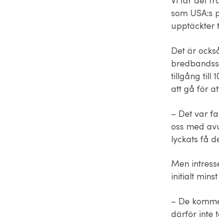
Vi tar det f
som USA:s p
upptäckter 
Det är ocks
bredbandsst
tillgång ti
att gå för a
– Det var fa
oss med avun
lyckats få 
Men intress
initialt mins
– De kommer
därför inte