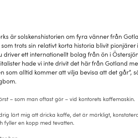
ks är solskenshistorien om fyra vänner från Gotl
om trots sin relativt korta historia blivit pionjärer 
 driver ett internationellt bolag från ön i Östersjö
italister hade vi inte drivit det här från Gotland me
 som alltid kommer att vilja bevisa att det går”, s
ngbom.
örst – som man oftast gör – vid kontorets kaffemaskin.
drig lärt mig att dricka kaffe, det är märkligt, konstater
 fyller en kopp med tevatten.