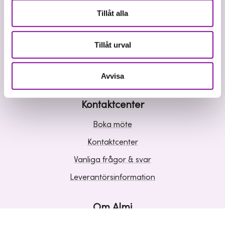
Våra tjänster
Tillåt alla
Lån
Riskkapital
Tillåt urval
Affärsutveckling
Kunskap och inspiration
Avvisa
Kontaktcenter
Boka möte
Kontaktcenter
Vanliga frågor & svar
Leverantörsinformation
Om Almi