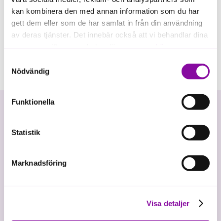
kan kombinera den med annan information som du har
gett dem eller som de har samlat in från din användning
av deras tjänster. Det innebär också att vi behandlar dina
personuppgifter som du kan läsa mer om
här
.
Samtyckesval
Om du klickar på avvisa kommer användning av kakor
Nödvändig
eller delning av information enligt ovan, inte att ske,
förutom för kakor som är nödvändiga för att hemsidan
Funktionella
ska fungera se mer under inställningar.
Statistik
Marknadsföring
Vi investerar i hållbar tillväxt
Visa detaljer