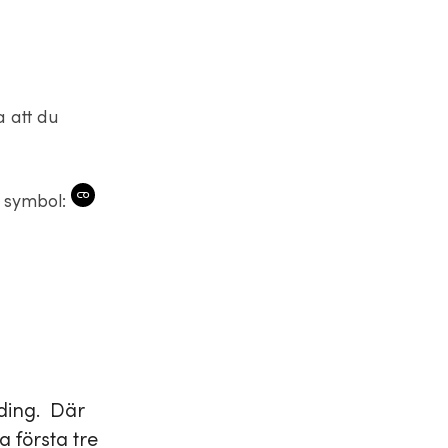
a att du
a symbol:
ding. Där
 första tre