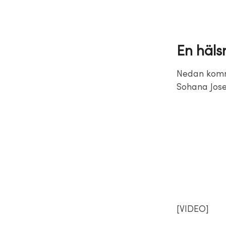
En häls
Nedan komm
Sohana Jose
[VIDEO]