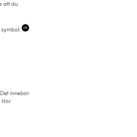
a att du
a symbol:
 Det innebär
. Här