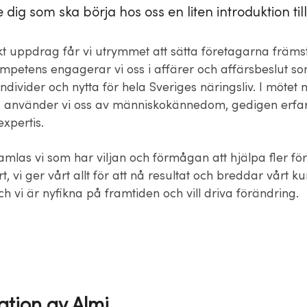
e dig som ska börja hos oss en liten introduktion till
kt uppdrag får vi utrymmet att sätta företagarna främs
ompetens engagerar vi oss i affärer och affärsbeslut so
 individer och nytta för hela Sveriges näringsliv. I mötet
 använder vi oss av människokännedom, gedigen erfa
pertis. ​
mlas vi som har viljan och förmågan att hjälpa fler för
t, vi ger vårt allt för att nå resultat och breddar vårt 
ch vi är nyfikna på framtiden och vill driva förändring.
ation av Almi