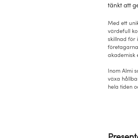
tänkt att g
Med ett uni
värdefull k
skillnad för
företagarna
akademisk ex
Inom Almi sa
växa hållbar
hela tiden o
Present