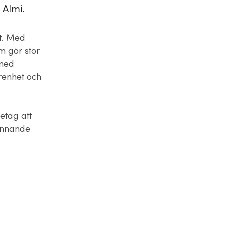
 Almi.
t. Med
m gör stor
 med
renhet och
etag att
kunnande