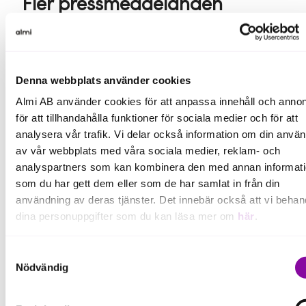
Fler pressmeddelanden
Läs mer
Denna webbplats använder cookies
Almi AB använder cookies för att anpassa innehåll och annon
Pressmeddelande
för att tillhandahålla funktioner för sociala medier och för att
analysera vår trafik. Vi delar också information om din anvä
av vår webbplats med våra sociala medier, reklam- och
analyspartners som kan kombinera den med annan informat
som du har gett dem eller som de har samlat in från din
användning av deras tjänster. Det innebär också att vi behan
Almi Invest investerar i Caplyzer för
dina personuppgifter som du kan läsa mer om
här
.
mer kostnadseffektiv produktion av
grön vätgas
Om du klickar på avvisa kommer användning av kakor eller
Almi Invest investerar 2 miljoner kronor i
Samtyckesval
delning av information enligt ovan, inte att ske, förutom för k
Stockholmsbaserade Caplyzer AB, som
Nödvändig
utvecklar en ny teknik för produktion av grön
som är nödvändiga för att hemsidan ska fungera se mer und
vätgas. Investeringen görs tillsammans med Trio
03 juli 2026 08:00
inställningar.