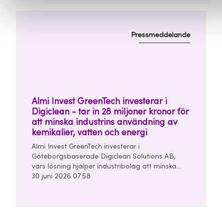
Pressmeddelande
Almi Invest GreenTech investerar i
Digiclean - tar in 28 miljoner kronor för
att minska industrins användning av
kemikalier, vatten och energi
Almi Invest GreenTech investerar i
Göteborgsbaserade Digiclean Solutions AB,
vars lösning hjälper industribolag att minska
användningen av kemikalier, vatten och energi i
30 juni 2026 07:58
sina rengörings- och tvättprocesser.
Seedrundan uppgår till 28 miljoner kronor och
leds av Almi Invest GreenTech och
Unconventional Ventures.