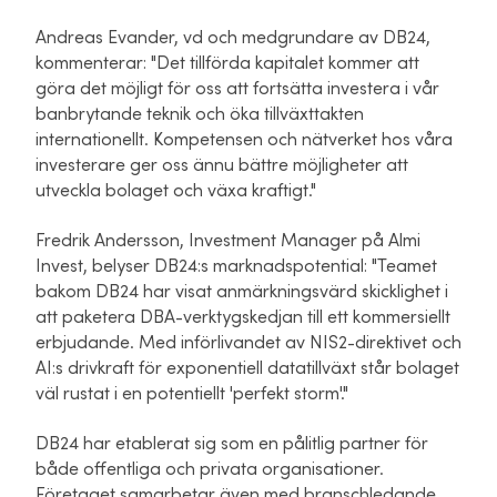
Andreas Evander, vd och medgrundare av DB24,
kommenterar: "Det tillförda kapitalet kommer att
göra det möjligt för oss att fortsätta investera i vår
banbrytande teknik och öka tillväxttakten
internationellt. Kompetensen och nätverket hos våra
investerare ger oss ännu bättre möjligheter att
utveckla bolaget och växa kraftigt."
Fredrik Andersson, Investment Manager på Almi
Invest, belyser DB24:s marknadspotential: "Teamet
bakom DB24 har visat anmärkningsvärd skicklighet i
att paketera DBA-verktygskedjan till ett kommersiellt
erbjudande. Med införlivandet av NIS2-direktivet och
AI:s drivkraft för exponentiell datatillväxt står bolaget
väl rustat i en potentiellt 'perfekt storm'."
DB24 har etablerat sig som en pålitlig partner för
både offentliga och privata organisationer.
Företaget samarbetar även med branschledande