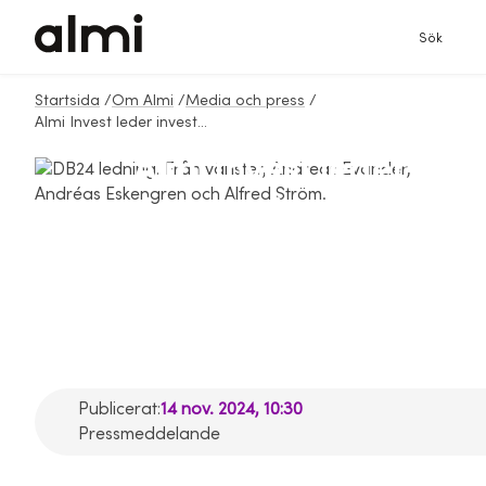
Sök
Startsida
/
Om Almi
/
Media och press
/
Almi Invest leder investering i det svenska techbolaget DB24
Almi Invest leder
investering i det
svenska
techbolaget DB24
Publicerat:
14 nov. 2024, 10:30
Pressmeddelande