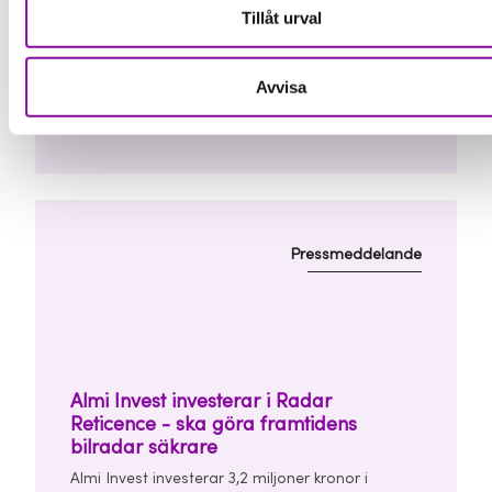
grön vätgas
Tillåt urval
Almi Invest investerar 2 miljoner kronor i
Stockholmsbaserade Caplyzer AB, som
utvecklar en ny teknik för produktion av grön
Avvisa
vätgas. Investeringen görs tillsammans med Trio
03 juli 2026 08:00
Impact Invest, UU Invest och affärsänglar i en
finansieringsrunda om totalt 7 miljoner kronor.
Pressmeddelande
Almi Invest investerar i Radar
Reticence - ska göra framtidens
bilradar säkrare
Almi Invest investerar 3,2 miljoner kronor i