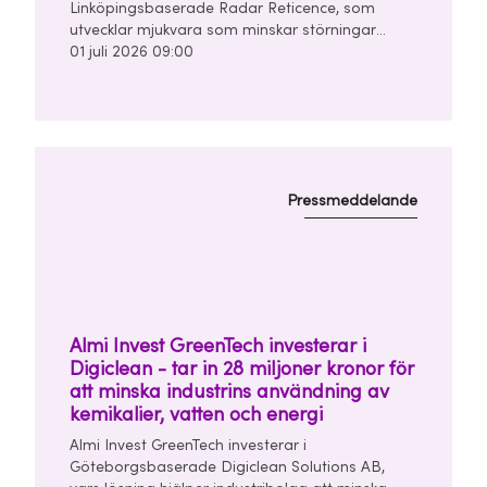
Linköpingsbaserade Radar Reticence, som
utvecklar mjukvara som minskar störningar
mellan bilars radarsystem. Investeringen görs
01 juli 2026 09:00
tillsammans med Chalmers Ventures och East
Sweden Capital i en finansieringsrunda om
totalt 10 miljoner kronor.
Pressmeddelande
Almi Invest GreenTech investerar i
Digiclean - tar in 28 miljoner kronor för
att minska industrins användning av
kemikalier, vatten och energi
Almi Invest GreenTech investerar i
Göteborgsbaserade Digiclean Solutions AB,