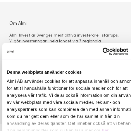
Om Almi:
Almi Invest är Sveriges mest aktiva investerare i startups.
Vi gör investeringar i hela landet via 7 regionala
riskkapitalbolag och ett nationellt riskkapitalbolag inom
GreenTech. Almi Invest förvaltar cirka 3,5 miljarder kronor
och har sedan start investerat i ca 1 000 startups. Våra
bästa innehav har förvärvats av bl a Google, Microsoft,
Qlik och Apple eller noterats på olika börser. Almi Invest är
Denna webbplats använder cookies
ett riskkapitalbolag inom Almi-koncernen och
Almi AB använder cookies för att anpassa innehåll och annon
medfinansieras av Europeiska unionen.
för att tillhandahålla funktioner för sociala medier och för att
Kontakt:
analysera vår trafik. Vi delar också information om din anvä
av vår webbplats med våra sociala medier, reklam- och
Anna Wennerstein
analyspartners som kan kombinera den med annan informat
som du har gett dem eller som de har samlat in från din
användning av deras tjänster. Det innebär också att vi behan
dina personuppgifter som du kan läsa mer om
här
.