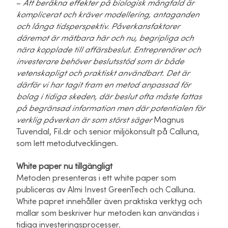
–
Att beräkna effekter på biologisk mångfald är
komplicerat och kräver modellering, antaganden
och långa tidsperspektiv. Påverkansfaktorer
däremot är mätbara här och nu, begripliga och
nära kopplade till affärsbeslut. Entreprenörer och
investerare behöver beslutsstöd som är både
vetenskapligt och praktiskt användbart. Det är
därför vi har tagit fram en metod anpassad för
bolag i tidiga skeden, där beslut ofta måste fattas
på begränsad information men där potentialen för
verklig påverkan är som störst
säger
Magnus
Tuvendal, Fil.dr och senior miljökonsult på Calluna,
som lett metodutvecklingen.
White paper nu tillgängligt
Metoden presenteras i ett white paper som
publiceras av Almi Invest GreenTech och Calluna.
White
papret innehåller även praktiska verktyg och
mallar som beskriver hur metoden kan användas i
tidiga investeringsprocesser.