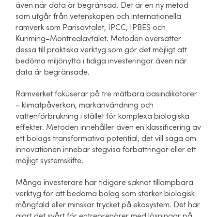
även när data är begränsad.
Det är en ny metod
som utgår från vetenskapen och internationella
ramverk som Parisavtalet, IPCC, IPBES och
Kunming–Montrealavtalet. Metoden översätter
dessa till praktiska verktyg som gör det möjligt att
bedöma miljönytta i tidiga investeringar även när
data är begränsade.
Ramverket fokuserar på tre mätbara basindikatorer
– klimatpåverkan, markanvändning och
vattenförbrukning i stället för komplexa biologiska
effekter. Metoden innehåller även en klassificering av
ett bolags transformativa potential, det vill säga om
innovationen innebär stegvisa förbättringar eller ett
möjligt systemskifte.
Många investerare har tidigare saknat tillämpbara
verktyg för att bedöma bolag som stärker biologisk
mångfald eller minskar trycket på ekosystem. Det har
gjort det svårt för entreprenörer med lösningar på