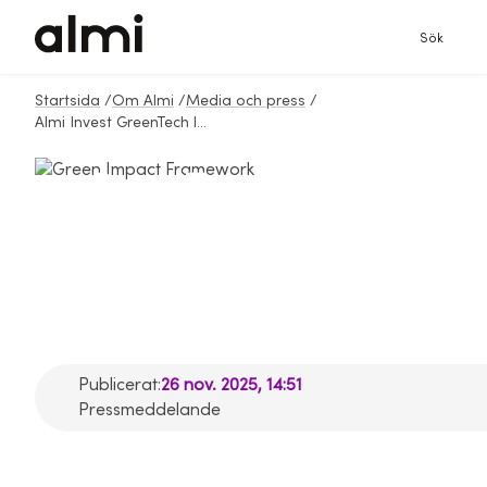
Sök
Startsida
/
Om Almi
/
Media och press
/
Almi Invest GreenTech lanserar metod för att bedöma miljönytta
Almi Invest
GreenTech lanserar
metod för att
bedöma miljönytta
Publicerat:
26 nov. 2025, 14:51
Pressmeddelande