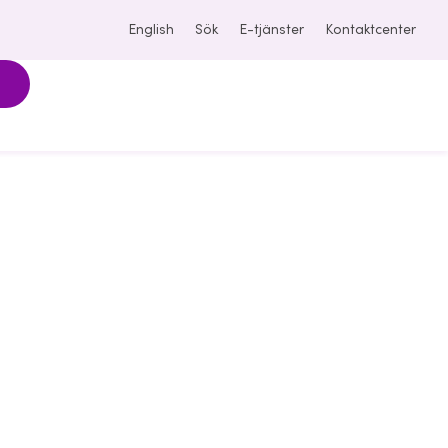
Pressmeddelande
English
Sök
E-tjänster
Kontaktcenter
 investerar 3
ronor i Xaga
al för global
sförbättring