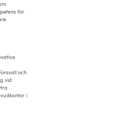
som
petens för
are
ovativa
orsvall och
g vid
ttra
uvudkontor i