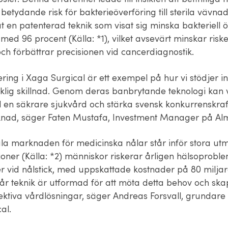
betydande risk för bakterieöverföring till sterila vävna
t en patenterad teknik som visat sig minska bakteriell 
 med 96 procent (Källa: *1), vilket avsevärt minskar riske
och förbättrar precisionen vid cancerdiagnostik.
ering i Xaga Surgical är ett exempel på hur vi stödjer i
klig skillnad. Genom deras banbrytande teknologi kan
ll en säkrare sjukvård och stärka svensk konkurrenskra
nad, säger Faten Mustafa, Investment Manager på Alm
la marknaden för medicinska nålar står inför stora ut
joner (Källa: *2) människor riskerar årligen hälsoprob
oner vid nålstick, med uppskattade kostnader på 80 milj
 Vår teknik är utformad för att möta detta behov och sk
ektiva vårdlösningar, säger Andreas Forsvall, grundare
cal.