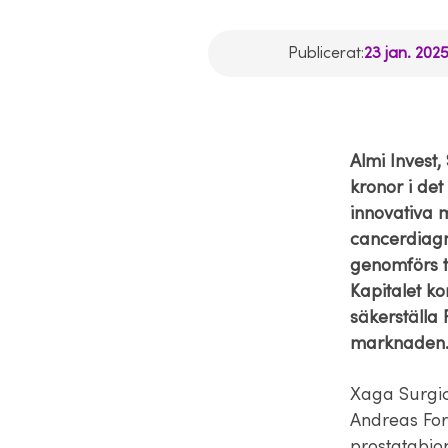
Publicerat:
23 jan. 2025
Almi Invest,
kronor i de
innovativa m
cancerdiagno
genomförs t
Kapitalet k
säkerställa
marknaden
Xaga Surgic
Andreas Fors
prostatabiop