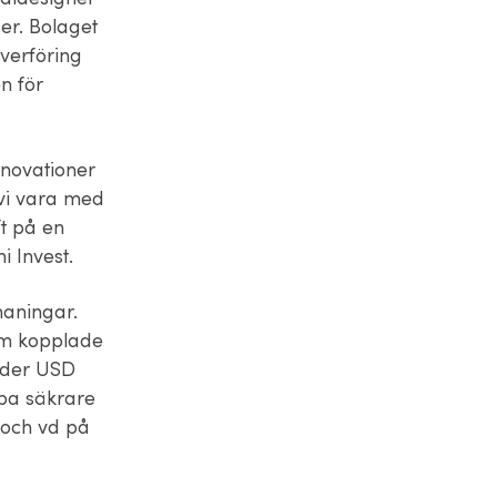
der. Bolaget
överföring
n för
nnovationer
 vi vara med
ft på en
i Invest.
maningar.
lem kopplade
arder USD
apa säkrare
 och vd på