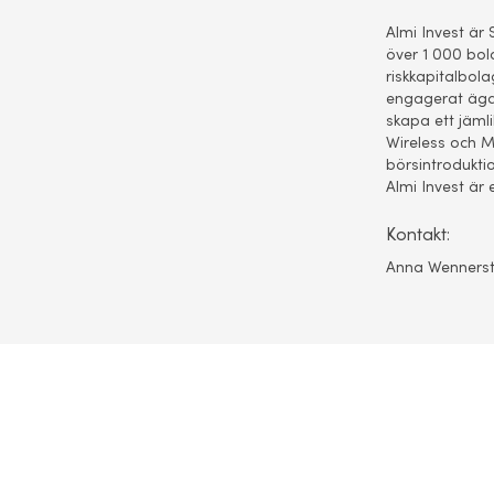
Almi Invest är 
över 1 000 bola
riskkapitalbola
engagerat ägar
skapa ett jämli
Wireless och M
börsintrodukti
Almi Invest är 
Kontakt:
Anna Wennerst