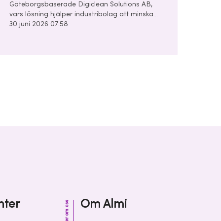
Göteborgsbaserade Digiclean Solutions AB,
vars lösning hjälper industribolag att minska
användningen av kemikalier, vatten och energi
30 juni 2026 07:58
i sina rengörings- och tvättprocesser.
Seedrundan uppgår till 28 miljoner kronor och
leds av Almi Invest GreenTech och
Unconventional Ventures.
nter
Om Almi