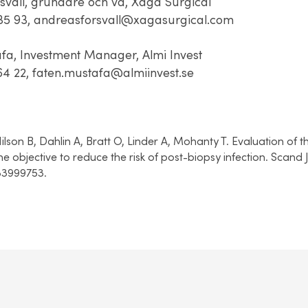
svall, grundare och vd, Xaga Surgical
35 93, andreasforsvall@xagasurgical.com
fa, Investment Manager, Almi Invest
64 22, faten.mustafa@almiinvest.se
Nilson B, Dahlin A, Bratt O, Linder A, Mohanty T. Evaluation of 
the
objective
to reduce the risk of post-biopsy infection. Scand 
33999753.