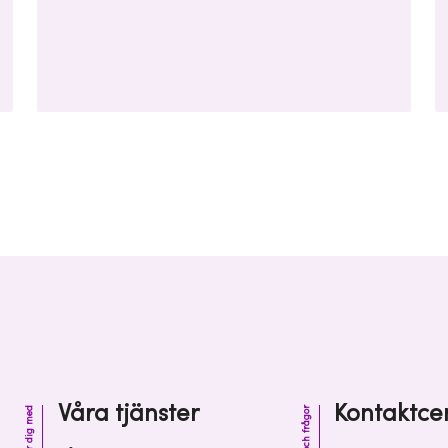
Sweden Capital i en finansieringsrunda om
totalt 10 miljoner kronor.
Våra tjänster
Kontaktce
Vi hjälper dig med
Kontakt och frågor