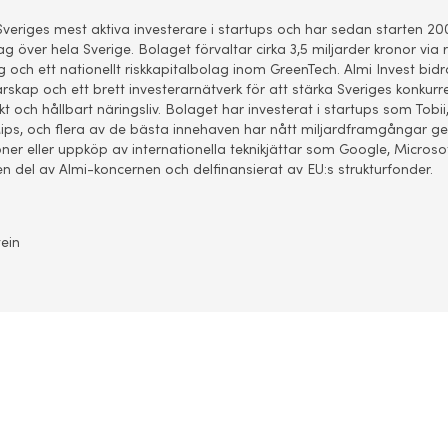
Sveriges mest aktiva investerare i startups och har sedan starten 200
g över hela Sverige. Bolaget förvaltar cirka 3,5 miljarder kronor via
g och ett nationellt riskkapitalbolag inom GreenTech. Almi Invest bid
skap och ett brett investerarnätverk för att stärka Sveriges konkurr
kt och hållbart näringsliv. Bolaget har investerat i startups som Tobi
ips, och flera av de bästa innehaven har nått miljardframgångar 
oner eller uppköp av internationella teknikjättar som Google, Microso
en del av Almi-koncernen och delfinansierat av EU:s strukturfonder.
ein