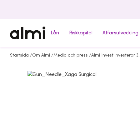
Lån
Riskkapital
Affärsutveckling
Startsida
/
Om Almi
/
Media och press
/
Almi Invest investerar 3 miljoner kronor i Xaga 