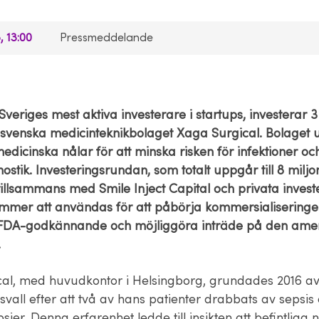
, 13:00
Pressmeddelande
 Sveriges mest aktiva investerare i startups, investerar 3
t svenska medicinteknikbolaget Xaga Surgical. Bolaget 
edicinska nålar för att minska risken för infektioner oc
stik. Investeringsrundan, som totalt uppgår till 8 miljo
illsammans med Smile Inject Capital och privata invest
ommer att användas för att påbörja kommersialiseringe
 FDA-godkännande och möjliggöra inträde på den ame
.
al, med huvudkontor i Helsingborg, grundades 2016 a
vall efter att två av hans patienter drabbats av sepsis 
sier. Denna erfarenhet ledde till insikten att befintliga