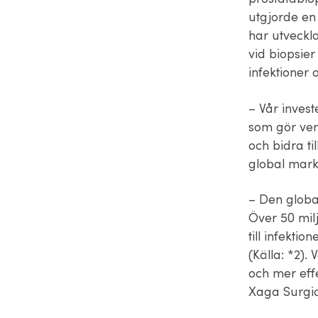
utgjorde en 
har utveckla
vid biopsier
infektioner 
– Vår invest
som gör ver
och bidra ti
global mark
– Den globa
Över 50 mil
till infekti
(Källa: *2).
och mer eff
Xaga Surgi