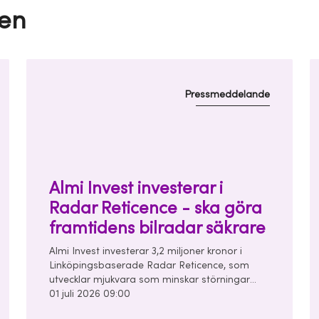
en
Pressmeddelande
Almi Invest investerar i
Radar Reticence - ska göra
framtidens bilradar säkrare
Almi Invest investerar 3,2 miljoner kronor i
Linköpingsbaserade Radar Reticence, som
utvecklar mjukvara som minskar störningar
mellan bilars radarsystem. Investeringen görs
01 juli 2026 09:00
tillsammans med Chalmers Ventures och East