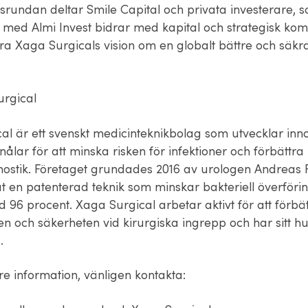
gsrundan deltar Smile Capital och privata investerare, 
 med Almi Invest bidrar med kapital och strategisk kom
öra Xaga Surgicals vision om en globalt bättre och säkr
rgical
al är ett svenskt medicinteknikbolag som utvecklar inn
ålar för att minska risken för infektioner och förbättra
ostik. Företaget grundades 2016 av urologen Andreas F
t en patenterad teknik som minskar bakteriell överförin
 96 procent. Xaga Surgical arbetar aktivt för att förbä
en och säkerheten vid kirurgiska ingrepp och har sitt h
g.
are information, vänligen kontakta: