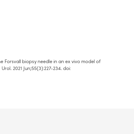
the
Forsvall
biopsy needle in an ex vivo model of
J Urol. 2021 Jun;55(3):227-234.
doi
: