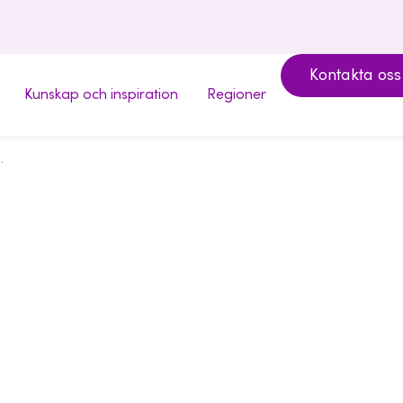
Kontakta oss
Kunskap och inspiration
Regioner
Almi Invest
Surgical för global sjukvårdsförbättring
miljoner k
Surgic
sjukvård