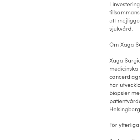
I investerin
tillsammans
att möjligg
sjukvård.
Om Xaga Su
Xaga Surgic
medicinska n
cancerdiagn
har utveckla
biopsier med
patientvård
Helsingbor
För ytterlig