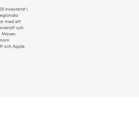
9 investerat i
 regionala
rar med ett
enskraft och
i, Maven
genom
ft och Apple.