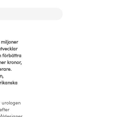
 miljoner
utvecklar
h förbättra
ner kronor,
erare.
n,
rikanska
v urologen
efter
 nåldesigner