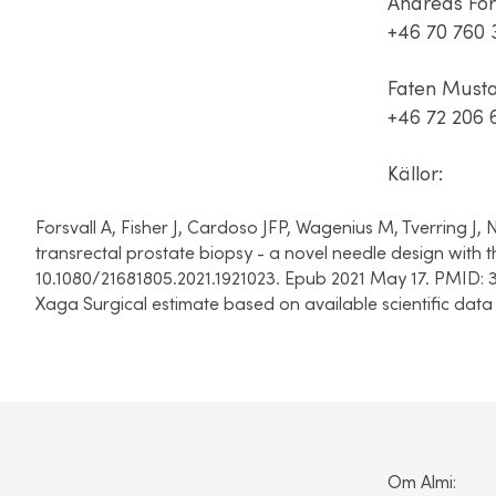
Andreas For
+46 70 760 
Faten Musta
+46 72 206 
Källor:
Forsvall
A, Fisher J, Cardoso JFP,
Wagenius
M,
Tverring
J, 
transrectal prostate biopsy - a novel needle design with 
10.1080/21681805.2021.1921023.
Epub
2021 May 17. PMID: 
Xaga
Surgical estimate based on available scientific data
Om Almi: