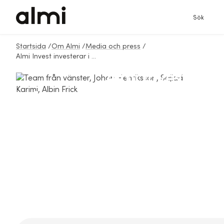
Sök
Startsida
/
Om Almi
/
Media och press
/
Almi Invest investerar i Seaqure labs – utvecklar svampbaserat fiskfoder för en hållbarare framtid
Almi Invest
investerar i Seaqure
labs – utvecklar
svampbaserat
fiskfoder för en
hållbarare framtid