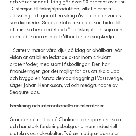
och växer snabbt. Idag går över 90 procent av all sill
i Östersjön till fiskmjölproduktion, vilket bidrar till
utfiskning och gör att en viktig råvara inte används
som livsmedel. Seaqure labs teknologi kan bidra till
att minska beroendet av både fiskmjöl och soja och
därmed skapa en mer hållbar försörjningskedja.
- Sättet vi matar våra djur på idag är ohållbart. Vår
vision är att bli en ledande aktör inom cirkulärt
proteinfoder, med start i fiskodlingar. Den här
finansieringen gör det möjligt för oss att skala upp
och bygga en första demoanläggning i Västsverige,
säger Johan Henriksson, vd och medgrundare av
Seaqure labs.
Forskning och internationella acceleratorer
Grundarna möttes på Chalmers entreprenörsskola
och har stark forskningsbakgrund inom industriell
bioteknik och akvakultur. Två av medgrundarna är