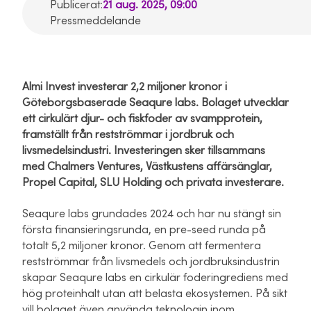
Publicerat:
21 aug. 2025, 09:00
Pressmeddelande
Almi Invest investerar 2,2 miljoner kronor i
Göteborgsbaserade Seaqure labs. Bolaget utvecklar
ett cirkulärt djur- och fiskfoder av svampprotein,
framställt från restströmmar i jordbruk och
livsmedelsindustri. Investeringen sker tillsammans
med Chalmers Ventures, Västkustens affärsänglar,
Propel Capital, SLU Holding och privata investerare.
Seaqure labs grundades 2024 och har nu stängt sin
första finansieringsrunda, en pre-seed runda på
totalt 5,2 miljoner kronor. Genom att fermentera
restströmmar från livsmedels och jordbruksindustrin
skapar Seaqure labs en cirkulär foderingrediens med
hög proteinhalt utan att belasta ekosystemen. På sikt
vill bolaget även använda teknologin inom