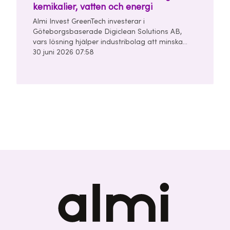
kemikalier, vatten och energi
Almi Invest GreenTech investerar i
Göteborgsbaserade Digiclean Solutions AB,
vars lösning hjälper industribolag att minska
användningen av kemikalier, vatten och energi i
30 juni 2026 07:58
sina rengörings- och tvättprocesser.
Seedrundan uppgår till 28 miljoner kronor och
leds av Almi Invest GreenTech och
Unconventional Ventures.