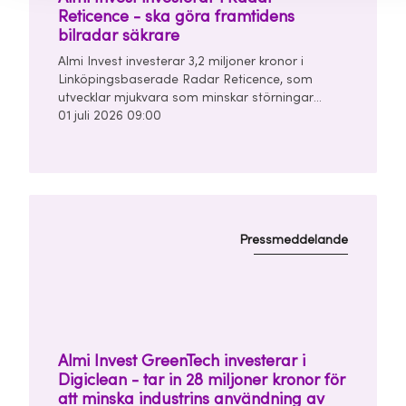
Reticence - ska göra framtidens
bilradar säkrare
Almi Invest investerar 3,2 miljoner kronor i
Linköpingsbaserade Radar Reticence, som
utvecklar mjukvara som minskar störningar
mellan bilars radarsystem. Investeringen görs
01 juli 2026 09:00
tillsammans med Chalmers Ventures och East
Sweden Capital i en finansieringsrunda om
totalt 10 miljoner kronor.
Pressmeddelande
Almi Invest GreenTech investerar i
Digiclean - tar in 28 miljoner kronor för
att minska industrins användning av