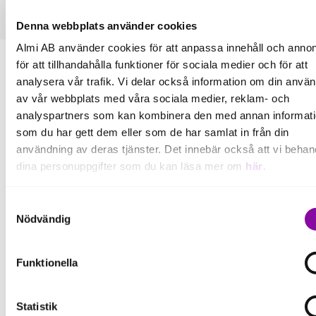
Denna webbplats använder cookies
Almi AB använder cookies för att anpassa innehåll och annon
för att tillhandahålla funktioner för sociala medier och för att
analysera vår trafik. Vi delar också information om din anvä
av vår webbplats med våra sociala medier, reklam- och
analyspartners som kan kombinera den med annan informat
som du har gett dem eller som de har samlat in från din
Fler pressmeddelanden
användning av deras tjänster. Det innebär också att vi behan
dina personuppgifter som du kan läsa mer om
här
.
Läs mer
Om du klickar på avvisa kommer användning av kakor eller
Samtyckesval
delning av information enligt ovan, inte att ske, förutom för k
Nödvändig
som är nödvändiga för att hemsidan ska fungera se mer und
inställningar.
Pressmeddelande
Funktionella
Statistik