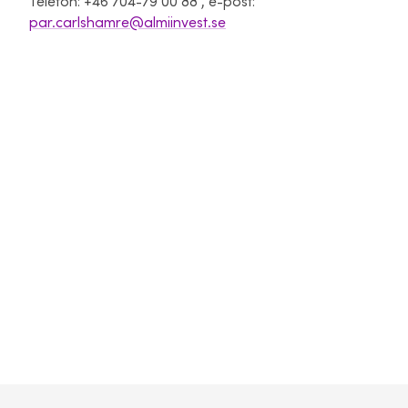
Telefon: +46 704-79 00 88 , e-post:
par.carlshamre@almiinvest.se