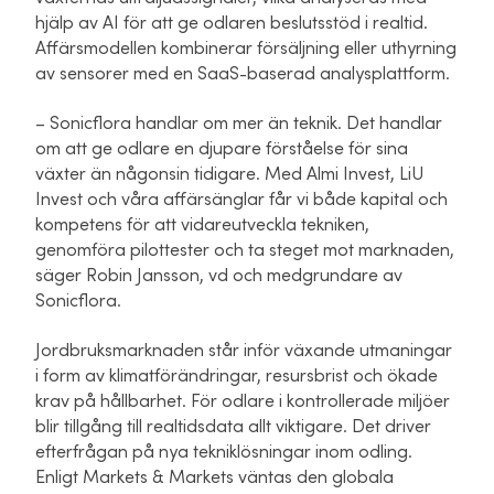
hjälp av AI för att ge odlaren beslutsstöd i realtid.
Affärsmodellen kombinerar försäljning eller uthyrning
av sensorer med en SaaS-baserad analysplattform.
– Sonicflora handlar om mer än teknik. Det handlar
om att ge odlare en djupare förståelse för sina
växter än någonsin tidigare. Med Almi Invest, LiU
Invest och våra affärsänglar får vi både kapital och
kompetens för att vidareutveckla tekniken,
genomföra pilottester och ta steget mot marknaden,
säger Robin Jansson, vd och medgrundare av
Sonicflora.
Jordbruksmarknaden står inför växande utmaningar
i form av klimatförändringar, resursbrist och ökade
krav på hållbarhet. För odlare i kontrollerade miljöer
blir tillgång till realtidsdata allt viktigare. Det driver
efterfrågan på nya tekniklösningar inom odling.
Enligt Markets & Markets väntas den globala