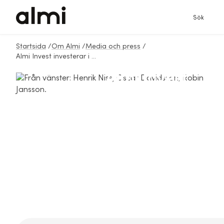
Sök
Startsida
/
Om Almi
/
Media och press
/
Almi Invest investerar i Sonicflora, AI-baserad plattform för optimering av växtodling
Almi Invest
investerar i
Sonicflora, AI-
baserad plattform
för optimering av
växtodling