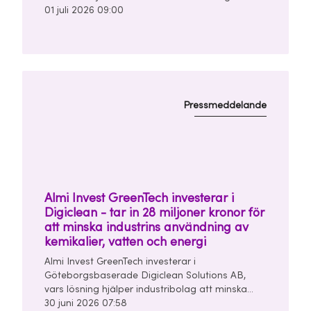
mellan bilars radarsystem. Investeringen görs
01 juli 2026 09:00
tillsammans med Chalmers Ventures och East
Sweden Capital i en finansieringsrunda om
totalt 10 miljoner kronor.
Pressmeddelande
Almi Invest GreenTech investerar i
Digiclean - tar in 28 miljoner kronor för
att minska industrins användning av
kemikalier, vatten och energi
Almi Invest GreenTech investerar i
Göteborgsbaserade Digiclean Solutions AB,
vars lösning hjälper industribolag att minska
användningen av kemikalier, vatten och energi i
30 juni 2026 07:58