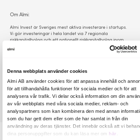
Om Almi:
Almi Invest är Sveriges mest aktiva investerare i startups.
Vi gör investeringar i hela landet via 7 regionala
riskkapitalbolag och ett nationellt riskkapitalbolag inom
GreenTech. Almi Invest förvaltar cirka 3,5 miljarder kronor
och har sedan starten 2009 investerat i ca 1 000 startups.
Våra bästa innehav har förvärvats av bl a Google,
Microsoft, Qlik och Apple eller noterats på olika börser.
Denna webbplats använder cookies
Almi Invest är ett riskkapitalbolag inom Almi-koncernen
och delfinansierat av EUs strukturfonder.
Almi AB använder cookies för att anpassa innehåll och annon
för att tillhandahålla funktioner för sociala medier och för att
Kontakt:
analysera vår trafik. Vi delar också information om din anvä
Anna Wennerstein
av vår webbplats med våra sociala medier, reklam- och
analyspartners som kan kombinera den med annan informat
som du har gett dem eller som de har samlat in från din
användning av deras tjänster. Det innebär också att vi behan
dina personuppgifter som du kan läsa mer om
här
.