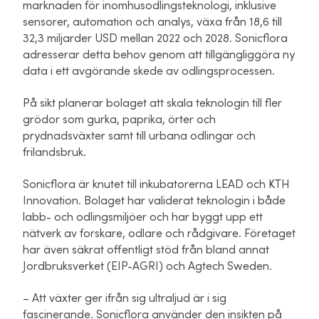
marknaden för inomhusodlingsteknologi, inklusive
sensorer, automation och analys, växa från 18,6 till
32,3 miljarder USD mellan 2022 och 2028. Sonicflora
adresserar detta behov genom att tillgängliggöra ny
data i ett avgörande skede av odlingsprocessen.
På sikt planerar bolaget att skala teknologin till fler
grödor som gurka, paprika, örter och
prydnadsväxter samt till urbana odlingar och
frilandsbruk.
Sonicflora är knutet till inkubatorerna LEAD och KTH
Innovation. Bolaget har validerat teknologin i både
labb- och odlingsmiljöer och har byggt upp ett
nätverk av forskare, odlare och rådgivare. Företaget
har även säkrat offentligt stöd från bland annat
Jordbruksverket (EIP-AGRI) och Agtech Sweden.
– Att växter ger ifrån sig ultraljud är i sig
fascinerande. Sonicflora använder den insikten på