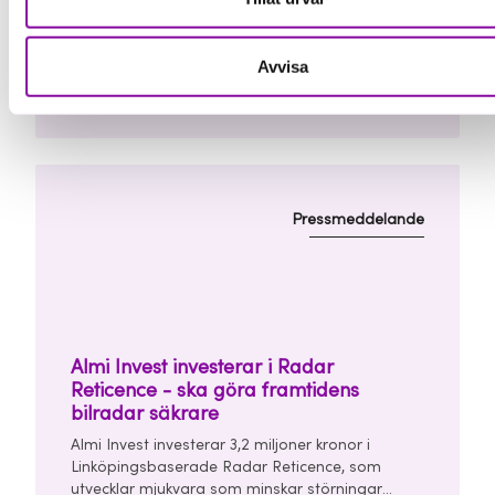
Almi Invest investerar 2 miljoner kronor i
Stockholmsbaserade Caplyzer AB, som
utvecklar en ny teknik för produktion av grön
Avvisa
vätgas. Investeringen görs tillsammans med Trio
03 juli 2026 08:00
Impact Invest, UU Invest och affärsänglar i en
finansieringsrunda om totalt 7 miljoner kronor.
Pressmeddelande
Almi Invest investerar i Radar
Reticence - ska göra framtidens
bilradar säkrare
Almi Invest investerar 3,2 miljoner kronor i
Linköpingsbaserade Radar Reticence, som
utvecklar mjukvara som minskar störningar