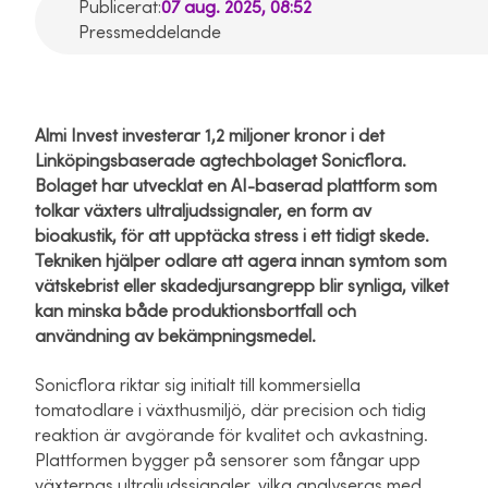
Publicerat:
07 aug. 2025, 08:52
Pressmeddelande
Almi Invest investerar 1,2 miljoner kronor i det
Linköpingsbaserade agtechbolaget Sonicflora.
Bolaget har utvecklat en AI-baserad plattform som
tolkar växters ultraljudssignaler, en form av
bioakustik, för att upptäcka stress i ett tidigt skede.
Tekniken hjälper odlare att agera innan symtom som
vätskebrist eller skadedjursangrepp blir synliga, vilket
kan minska både produktionsbortfall och
användning av bekämpningsmedel.
Sonicflora riktar sig initialt till kommersiella
tomatodlare i växthusmiljö, där precision och tidig
reaktion är avgörande för kvalitet och avkastning.
Plattformen bygger på sensorer som fångar upp
växternas ultraljudssignaler, vilka analyseras med