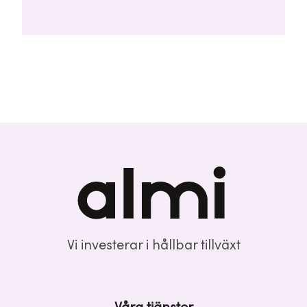
sina rengörings- och tvättprocesser.
Seedrundan uppgår till 28 miljoner kronor och
leds av Almi Invest GreenTech och
Unconventional Ventures.
Vi investerar i hållbar tillväxt