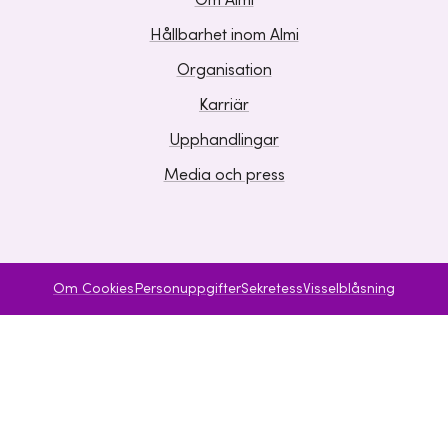
Om Almi
Hållbarhet inom Almi
Organisation
Karriär
Upphandlingar
Media och press
Om Cookies
Personuppgifter
Sekretess
Visselblåsning